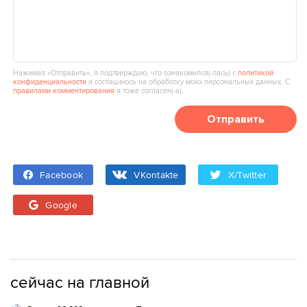
Нажимая «Отправить», я подтверждаю, что ознакомился(‑лась) с
политикой
конфиденциальности
и соглашаюсь на обработку моих персональных данных. С
правилами комментирования
я тоже согласен(‑а).
Отправить
Facebook
VKontakte
X/Twitter
Google
сейчас на главной