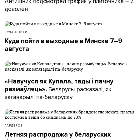
Айтишник подсмотрел график у плиточника – и
доволен
КУДА ПОЙТИ
Куда пойти в выходные в Минске 7–9
августа
«Навучуся як Купала, тады і пачну
Беларусы расказалі, як
размаўляць».
загаварылі па-беларуску
ГАРДЕРОБ
Летняя распродажа у беларуских