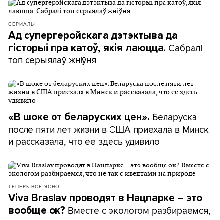
СЕРИАЛЫ
Ад супергеройскага дэтэктыва да
Сабралі
гісторыі пра катоў, якія лаюцца.
топ серыялаў жніўня
Беларуска
«В шоке от беларуских цен».
после пяти лет жизни в США приехала в Минск
и рассказала, что ее здесь удивило
ТЕПЕРЬ ВСЕ ЯСНО
Viva Braslav проводят в Нацпарке – это
Вместе с экологом разбираемся,
вообще ок?