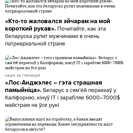
«Кто-то жаловался эйчарам на мой
Почитайте, как эта
короткий рукав».
беларуска рулит мужчинами в очень
патриархальной стране
НАШИ ЗА ГРАНИЦЕЙ
«Лос-Анджэлес – гэта страшная
Беларус з сям’ёй пераехаў у
памыйніца».
Каліфорнію, кінуў IT і зарабляе 6000–7000$
майстрам на ўсе рукі