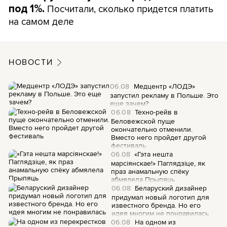
Посчитали, сколько придется платить
под 1%.
на самом деле
НОВОСТИ
06.08
Медцентр «ЛОДЭ»
запустил рекламу в Польше. Это
еще зачем?
06.08
Техно-рейв в
Беловежской пуще
окончательно отменили.
Вместо него пройдет другой
фестиваль
06.08
«Гэта нешта
марсіянскае!» Паглядзіце, як
праз анамальную спёку
абмялела Прыпяць
06.08
Беларуский дизайнер
придумал новый логотип для
известного бренда. Но его
идея многим не понравилась
06.08
На одном из