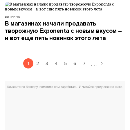
ВИТРИНА
В магазинах начали продавать
творожную Exponenta с новым вкусом –
и вот еще пять новинок этого лета
1
2
3
4
5
6
7
>
.
.
.