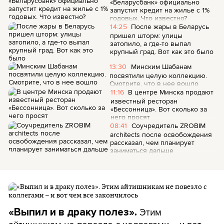
«Беларусбанк» официально
запустит кредит на жилье с 1%
годовых. Что известно?
14:25
После жары в Беларусь
пришел шторм: улицы
затопило, а где-то выпал
крупный град. Вот как это было
13:30
Минским Шабанам
посвятили целую коллекцию.
Смотрите, что в нее вошло
11:16
В центре Минска продают
известный ресторан
«Бессонница». Вот сколько за
него просят
08:41
Соучредитель ZROBIM
architects после освобождения
рассказал, чем планирует
заниматься дальше
Этим
«Выпил и в драку полез».