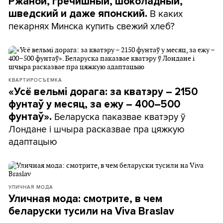
Ржаной, гречишный, шоколадный,
В каких
шведский и даже японский.
пекарнях Минска купить свежий хлеб?
КВАРТИРОСЪЕМКА
«Усё вельмі дорага: за кватэру – 2150
фунтаў у месяц, за ежу – 400–500
Беларуска паказвае кватэру ў
фунтаў».
Лондане і шчыра расказвае пра цяжкую
адаптацыю
УЛИЧНАЯ МОДА
Уличная мода: смотрите, в чем
беларуски тусили на Viva Braslav