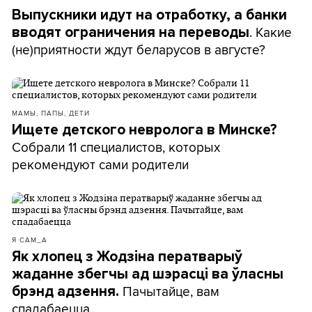
Выпускники идут на отработку, а банки
. Какие
вводят ограничения на переводы
(не)приятности ждут беларусов в августе?
МАМЫ, ПАПЫ, ДЕТИ
Ищете детского невролога в Минске?
Собрали 11 специалистов, которых
рекомендуют сами родители
Я САМ_А
Як хлопец з Жодзіна ператварыў
жаданне збегчы ад шэрасці ва ўласны
Пачытайце, вам
брэнд адзення.
спадабаецца