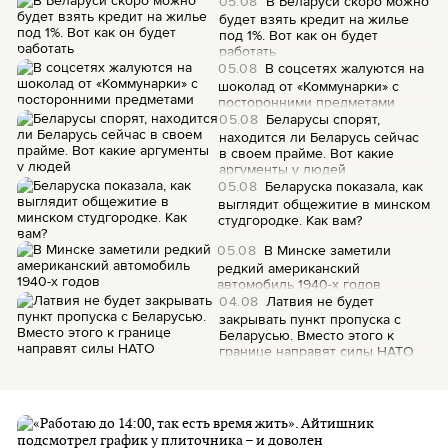
05.08
В Беларуси скоро можно
будет взять кредит на жилье
под 1%. Вот как он будет
работать
05.08
В соцсетях жалуются на
шоколад от «Коммунарки» с
посторонними предметами
05.08
Беларусы спорят,
находится ли Беларусь сейчас
в своем прайме. Вот какие
аргументы у людей
05.08
Беларуска показала, как
выглядит общежитие в минском
студгородке. Как вам?
05.08
В Минске заметили
редкий американский
автомобиль 1940-х годов
04.08
Латвия не будет
закрывать пункт пропуска с
Беларусью. Вместо этого к
границе направят силы НАТО