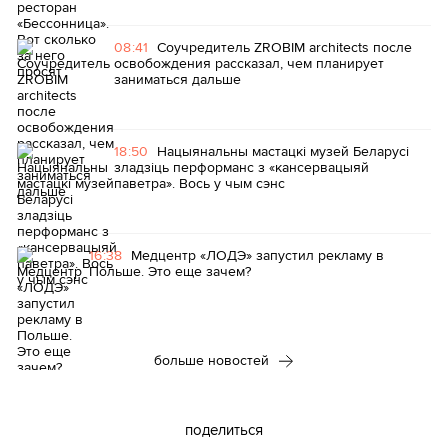
08:41
Соучредитель ZROBIM architects после
освобождения рассказал, чем планирует
заниматься дальше
18:50
Нацыянальны мастацкі музей Беларусі
зладзіць перформанс з «кансервацыяй
паветра». Вось у чым сэнс
16:38
Медцентр «ЛОДЭ» запустил рекламу в
Польше. Это еще зачем?
больше новостей
поделиться