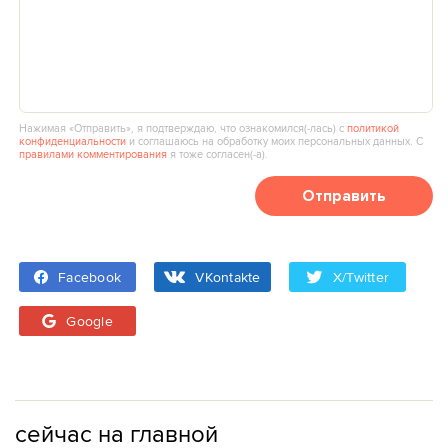
Нажимая «Отправить», я подтверждаю, что ознакомился(‑лась) с
политикой
конфиденциальности
и соглашаюсь на обработку моих персональных данных. С
правилами комментирования
я тоже согласен(‑а).
Отправить
Facebook
VKontakte
X/Twitter
Google
сейчас на главной