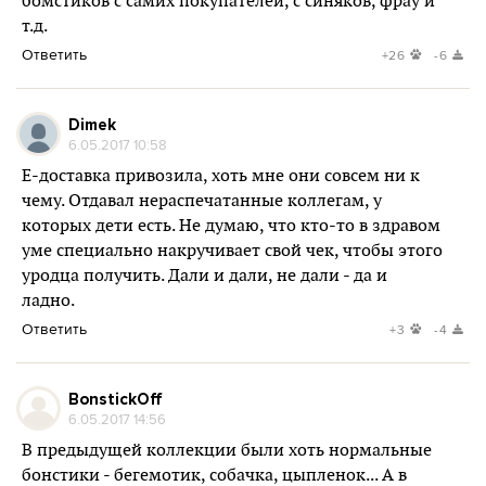
бомстиков с самих покупателей, с синяков, фрау и
т.д.
Ответить
+26
-6
Dimek
6.05.2017 10:58
Е-доставка привозила, хоть мне они совсем ни к
чему. Отдавал нераспечатанные коллегам, у
которых дети есть. Не думаю, что кто-то в здравом
уме специально накручивает свой чек, чтобы этого
уродца получить. Дали и дали, не дали - да и
ладно.
Ответить
+3
-4
BonstickOff
6.05.2017 14:56
В предыдущей коллекции были хоть нормальные
бонстики - бегемотик, собачка, цыпленок... А в