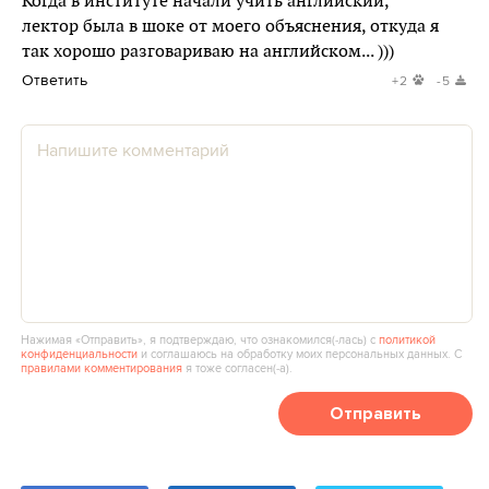
Когда в институте начали учить английский,
лектор была в шоке от моего объяснения, откуда я
так хорошо разговариваю на английском... )))
Ответить
+2
-5
Нажимая «Отправить», я подтверждаю, что ознакомился(‑лась) с
политикой
конфиденциальности
и соглашаюсь на обработку моих персональных данных. С
правилами комментирования
я тоже согласен(‑а).
Отправить