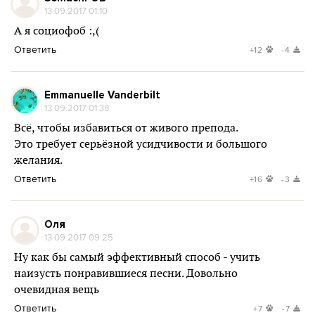
13.09.2017 01:10
А я социофоб :,(
Ответить
+12
-4
Emmanuelle Vanderbilt
13.09.2017 01:38
Всё, чтобы избавиться от живого препода.
Это требует серьёзной усидчивости и большого
желания.
Ответить
+16
-3
Оля
13.09.2017 09:25
Ну как бы самый эффективный способ - учить
наизусть понравившиеся песни. Довольно
очевидная вещь
Ответить
+7
-7