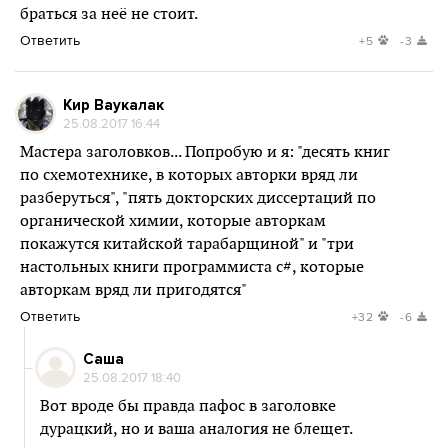
браться за неё не стоит.
Ответить
+5
-3
Кир Ваукалак
25.08.2017 16:44
Мастера заголовков... Попробую и я: "десять книг
по схемотехнике, в которых авторки вряд ли
разберуться", "пять докторских диссертаций по
органической химии, которые авторкам
покажутся китайской тарабарщиной" и "три
настольных книги программиста c#, которые
авторкам вряд ли пригодятся"
Ответить
+32
-6
Саша
25.08.2017 18:40
Вот вроде бы правда пафос в заголовке
дурацкий, но и ваша аналогия не блещет.