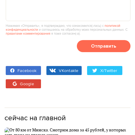
Нажимая «Отправить», я подтверждаю, что ознакомился(‑лась) с
политикой
конфиденциальности
и соглашаюсь на обработку моих персональных данных. С
правилами комментирования
я тоже согласен(‑а).
Отправить
Facebook
VKontakte
X/Twitter
Google
сейчас на главной