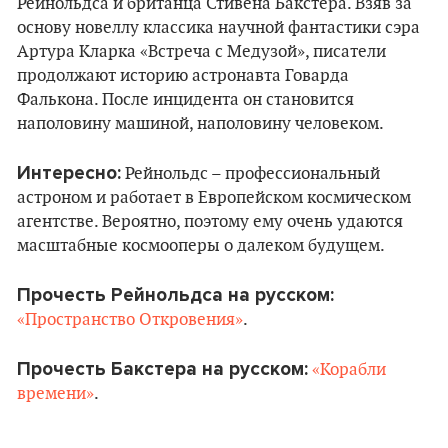
Рейнольдса и британца Стивена Бакстера. Взяв за
основу новеллу классика научной фантастики сэра
Артура Кларка «Встреча с Медузой», писатели
продолжают историю астронавта Говарда
Фалькона. После инцидента он становится
наполовину машиной, наполовину человеком.
Интересно:
Рейнольдс – профессиональный
астроном и работает в Европейском космическом
агентстве. Вероятно, поэтому ему очень удаются
масштабные космооперы о далеком будущем.
Прочесть Рейнольдса на русском:
«Пространство Откровения»
.
Прочесть Бакстера на русском:
«Корабли
времени»
.