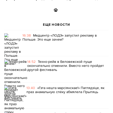
ЕЩЕ НОВОСТИ
16:38
Медцентр «ЛОДЭ» запустил рекламу в
Польше. Это еще зачем?
14:52
Техно-рейв в Беловежской пуще
окончательно отменили. Вместо него пройдет
другой фестиваль
13:40
«Гэта нешта марсіянскае!» Паглядзіце, як
праз анамальную спёку абмялела Прыпяць