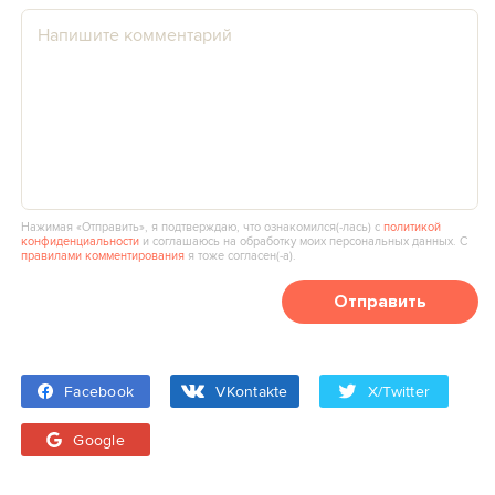
Нажимая «Отправить», я подтверждаю, что ознакомился(‑лась) с
политикой
конфиденциальности
и соглашаюсь на обработку моих персональных данных. С
правилами комментирования
я тоже согласен(‑а).
Отправить
Facebook
VKontakte
X/Twitter
Google