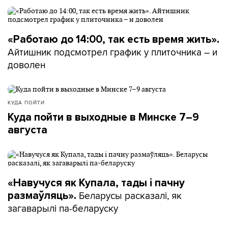
«Работаю до 14:00, так есть время жить».
Айтишник подсмотрел график у плиточника – и
доволен
КУДА ПОЙТИ
Куда пойти в выходные в Минске 7–9
августа
«Навучуся як Купала, тады і пачну
Беларусы расказалі, як
размаўляць».
загаварылі па-беларуску