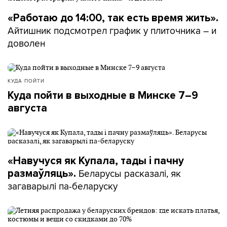
«Работаю до 14:00, так есть время жить».
Айтишник подсмотрел график у плиточника – и
доволен
КУДА ПОЙТИ
Куда пойти в выходные в Минске 7–9
августа
«Навучуся як Купала, тады і пачну
Беларусы расказалі, як
размаўляць».
загаварылі па-беларуску