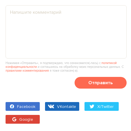
Нажимая «Отправить», я подтверждаю, что ознакомился(‑лась) с
политикой
конфиденциальности
и соглашаюсь на обработку моих персональных данных. С
правилами комментирования
я тоже согласен(‑а).
Отправить
Facebook
VKontakte
X/Twitter
Google