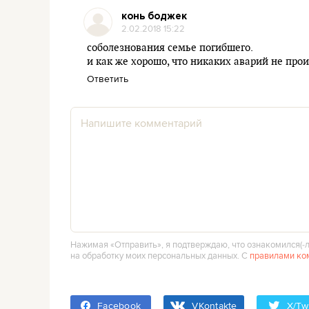
конь боджек
2.02.2018 15:22
соболезнования семье погибшего.
и как же хорошо, что никаких аварий не про
Ответить
Нажимая «Отправить», я подтверждаю, что ознакомился(‑л
на обработку моих персональных данных. С
правилами ко
Facebook
VKontakte
X/Twi