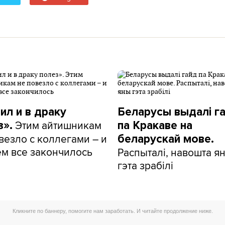
ил и в драку
Беларусы выдалі г
Этим айтишникам
з».
па Кракаве на
везло с коллегами – и
беларускай мове.
ем все закончилось
Распыталі, навошта я
гэта зрабілі