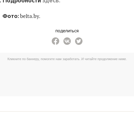
. Подробности
здесь.
Фото:
belta.by.
поделиться