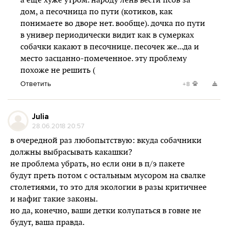
а еще хуже утром. народу лень вести псов за
дом, а песочница по пути (котиков, как
понимаете во дворе нет. вообще). дочка по пути
в универ периодически видит как в сумерках
собачки какают в песочнице. песочек же...да и
место засцанно-помеченное. эту проблему
похоже не решить (
Ответить
+8
Julia
28.06.2018 20:57
в очередной раз любопытствую: вкуда собачники
должны выбрасывать какашки?
не проблема убрать, но если они в п/э пакете
будут преть потом с остальным мусором на свалке
столетиями, то это для экологии в разы критичнее
и нафиг такие законы.
но да, конечно, ваши детки колупаться в говне не
будут, ваша правда.