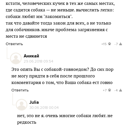
кстати, человеческих кучек в тех же самых местах,
где садится собака — не меньше. вычислить легко:
собаки любят им "лакомиться".
так что давайте тогда закон для всех, а не только
для собачников. иначе проблема загрязнения с
места не сдвинется
Ответить
+15
-7
Аникай
29.06.2018 09:54
Это опять Вы с собакой-говноедом? До сих пор
не могу придти в себя после прошлого
комментария о том, что Ваша собака ест говно
Ответить
+7
-4
Julia
30.06.2018 00:04
нет, это не я. очень многие собаки любят. не
редкость