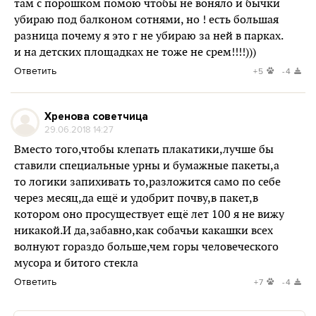
там с порошком помою чтобы не воняло и бычки
убираю под балконом сотнями, но ! есть большая
разница почему я это г не убираю за ней в парках.
и на детских площадках не тоже не срем!!!!)))
Ответить
+5
-4
Хренова советчица
29.06.2018 14:27
Вместо того,чтобы клепать плакатики,лучше бы
ставили специальные урны и бумажные пакеты,а
то логики запихивать то,разложится само по себе
через месяц,да ещё и удобрит почву,в пакет,в
котором оно просуществует ещё лет 100 я не вижу
никакой.И да,забавно,как собачьи какашки всех
волнуют гораздо больше,чем горы человеческого
мусора и битого стекла
Ответить
+7
-4