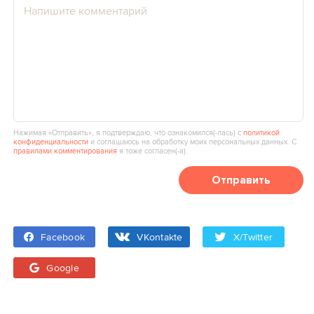
Нажимая «Отправить», я подтверждаю, что ознакомился(‑лась) с
политикой
конфиденциальности
и соглашаюсь на обработку моих персональных данных. С
правилами комментирования
я тоже согласен(‑а).
Отправить
Facebook
VKontakte
X/Twitter
Google