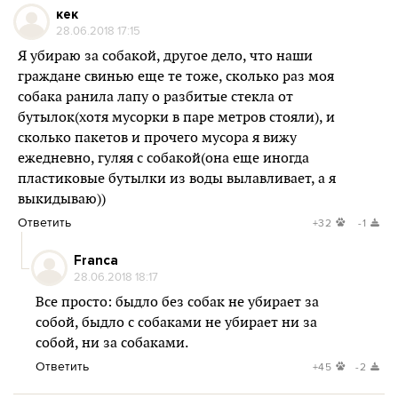
кек
28.06.2018 17:15
Я убираю за собакой, другое дело, что наши
граждане свинью еще те тоже, сколько раз моя
собака ранила лапу о разбитые стекла от
бутылок(хотя мусорки в паре метров стояли), и
сколько пакетов и прочего мусора я вижу
ежедневно, гуляя с собакой(она еще иногда
пластиковые бутылки из воды вылавливает, а я
выкидываю))
Ответить
+32
-1
Franca
28.06.2018 18:17
Все просто: быдло без собак не убирает за
собой, быдло с собаками не убирает ни за
собой, ни за собаками.
Ответить
+45
-2