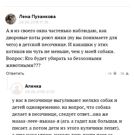
Лена Пузанкова
28.06.2018 17:38
А я из своего окна частенько наблюдаю, как
дворовые коты роют ямки (ну вы понимаете для
чего) в детской песочнице. И какашки у этих
котиков ни чуть не меньше, чем у моей собаки.
Вопрос: Кто будет убирать за безхозными
животными???
Ответить
+8
-18
Аленка
28.06.2018 21:33
у нас в песочнице выгуливают мелких собак и
детей одновременно. на вопрос, что собака
делает в песочнице, следует ответ...она же
маааа-леее-нькааа-я (ага. а гадит как большая. и
писает. а потом дети из этого куличики лепят).