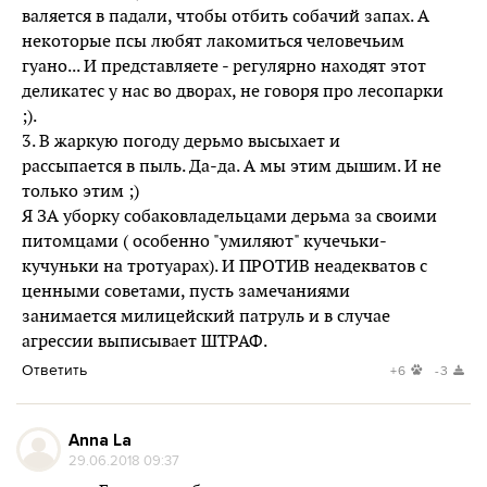
валяется в падали, чтобы отбить собачий запах. А
некоторые псы любят лакомиться человечьим
гуано... И представляете - регулярно находят этот
деликатес у нас во дворах, не говоря про лесопарки
;).
3. В жаркую погоду дерьмо высыхает и
рассыпается в пыль. Да-да. А мы этим дышим. И не
только этим ;)
Я ЗА уборку собаковладельцами дерьма за своими
питомцами ( особенно "умиляют" кучечьки-
кучуньки на тротуарах). И ПРОТИВ неадекватов с
ценными советами, пусть замечаниями
занимается милицейский патруль и в случае
агрессии выписывает ШТРАФ.
Ответить
+6
-3
Anna La
29.06.2018 09:37