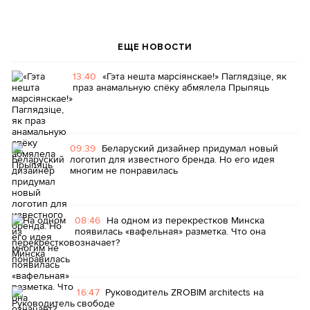
ЕЩЕ НОВОСТИ
13:40
«Гэта нешта марсіянскае!» Паглядзіце, як
праз анамальную спёку абмялела Прыпяць
09:39
Беларуский дизайнер придумал новый
логотип для известного бренда. Но его идея
многим не понравилась
08:46
На одном из перекрестков Минска
появилась «вафельная» разметка. Что она
означает?
16:47
Руководитель ZROBIM architects на
свободе