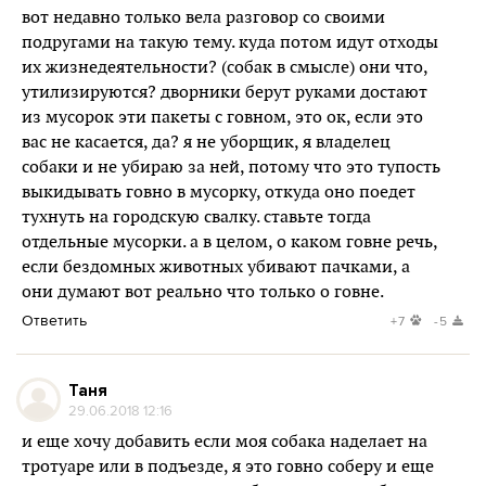
вот недавно только вела разговор со своими
подругами на такую тему. куда потом идут отходы
их жизнедеятельности? (собак в смысле) они что,
утилизируются? дворники берут руками достают
из мусорок эти пакеты с говном, это ок, если это
вас не касается, да? я не уборщик, я владелец
собаки и не убираю за ней, потому что это тупость
выкидывать говно в мусорку, откуда оно поедет
тухнуть на городскую свалку. ставьте тогда
отдельные мусорки. а в целом, о каком говне речь,
если бездомных животных убивают пачками, а
они думают вот реально что только о говне.
Ответить
+7
-5
Таня
29.06.2018 12:16
и еще хочу добавить если моя собака наделает на
тротуаре или в подъезде, я это говно соберу и еще