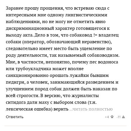
Заранее прошу прощения, что встреваю сюда с
интересными мне одному лингвистическими
наблюдениями, но не могу не отметить явно
дискриминационный характер готовящегося к
выходу акта. Дело в том, что собаковод != владелец
собаки (оператор, обозначающий неравенство),
следовательно имеет место быть ущемление по
роду деятельности, так называемый собаководизм.
Мне, в частности, непонятно, почему пес водоноса
или трубоукладчика может вполне
санкционированно орошать лужайки бывшим
педигри, а человек, занимающийся разведением и
улучшением пород собак должен быть наказан по
всей строгости. В версию, что журналисты
ситидога дали маху с выбором слова (т.н.
лексическая ошибка) верить
...читать полностью
Ответить
+4
-11