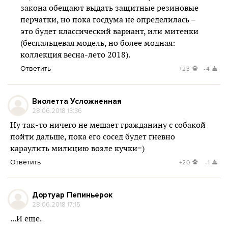
закона обещают выдать защитные резиновые
перчатки, но пока госдума не определилась –
это будет классический вариант, или митенки
(беспальцевая модель, но более модная:
коллекция весна-лето 2018).
Ответить
+23
-4
Виолетта Усложненная
28.06.2018 13:36
Ну так-то ничего не мешает гражданину с собакой
пойти дальше, пока его сосед будет гневно
караулить милицию возле кучки=)
Ответить
+20
-1
Дортуар Пепиньерок
28.06.2018 17:15
...И еще.