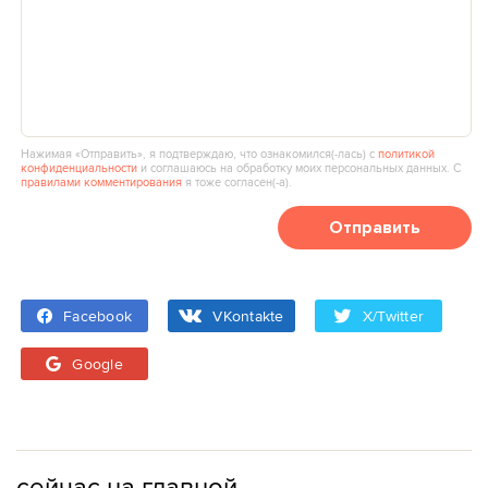
Нажимая «Отправить», я подтверждаю, что ознакомился(‑лась) с
политикой
конфиденциальности
и соглашаюсь на обработку моих персональных данных. С
правилами комментирования
я тоже согласен(‑а).
Отправить
Facebook
VKontakte
X/Twitter
Google
сейчас на главной