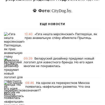
Фото:
CityDog.by.
ЕЩЕ НОВОСТИ
13:40
«Гэта нешта марсіянскае!» Паглядзіце, як
праз анамальную спёку абмялела Прыпяць
09:39
Беларуский дизайнер придумал новый
логотип для известного бренда. Но его идея
многим не понравилась
08:46
На одном из перекрестков Минска
появилась «вафельная» разметка. Что она
означает?