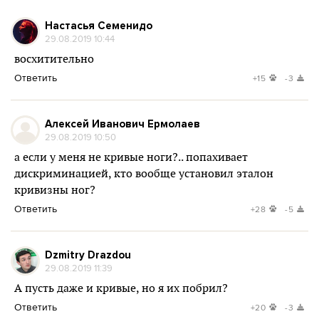
Настасья Семенидо
29.08.2019 10:44
восхитительно
Ответить
+15
-3
Алексей Иванович Ермолаев
29.08.2019 10:50
а если у меня не кривые ноги?.. попахивает
дискриминацией, кто вообще установил эталон
кривизны ног?
Ответить
+28
-5
Dzmitry Drazdou
29.08.2019 11:39
А пусть даже и кривые, но я их побрил?
Ответить
+20
-3