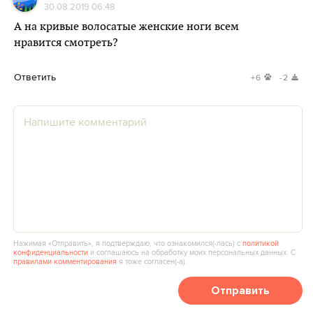
30.08.2019 06:48
А на кривые волосатые женские ноги всем
нравится смотреть?
Ответить
+6
-2
Нажимая «Отправить», я подтверждаю, что ознакомился(‑лась) с
политикой
конфиденциальности
и соглашаюсь на обработку моих персональных данных. С
правилами комментирования
я тоже согласен(‑а).
Отправить