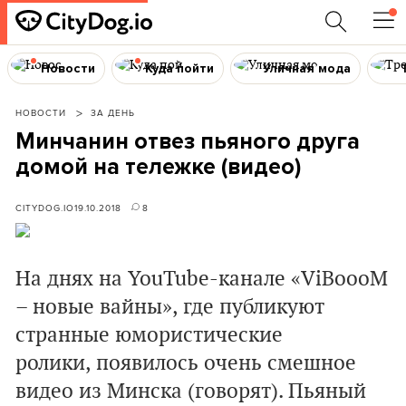
Новости
Куда пойти
Уличная мода
НОВОСТИ
ЗА ДЕНЬ
Минчанин отвез пьяного друга
домой на тележке (видео)
CITYDOG.IO
19.10.2018
8
На днях на YouTube-канале «ViBoooM
– новые вайны», где публикуют
странные юмористические
ролики, появилось очень смешное
видео из Минска (говорят). Пьяный