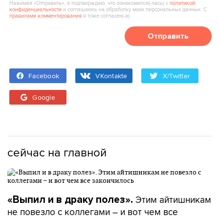
Нажимая «Отправить», я подтверждаю, что ознакомился(‑лась) с
политикой
конфиденциальности
и соглашаюсь на обработку моих персональных данных. С
правилами комментирования
я тоже согласен(‑а).
Отправить
Facebook
VKontakte
X/Twitter
Google
сейчас на главной
Этим айтишникам
«Выпил и в драку полез».
не повезло с коллегами – и вот чем все