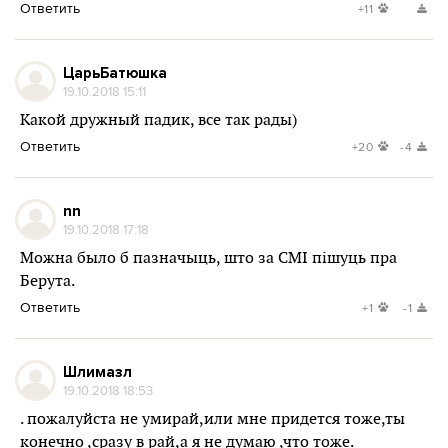
Ответить
+11
ЦарьБатюшка
19.10.2018 15:11
Какой дружный падик, все так рады)
Ответить
+20
-4
nn
19.10.2018 17:18
Можна было б пазначыць, што за СМІ пішуць пра
Берута.
Ответить
+1
-1
Шлимазл
19.10.2018 18:53
. пожалуйста не умирай,или мне придется тоже,ты
конечно ,сразу в рай,а я не думаю ,что тоже.