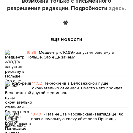
возможна только с письменного
разрешения редакции. Подробности
здесь.
ЕЩЕ НОВОСТИ
16:38
Медцентр «ЛОДЭ» запустил рекламу в
Польше. Это еще зачем?
14:52
Техно-рейв в Беловежской пуще
окончательно отменили. Вместо него пройдет
другой фестиваль
13:40
«Гэта нешта марсіянскае!» Паглядзіце, як
праз анамальную спёку абмялела Прыпяць