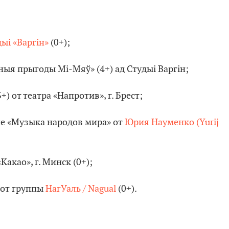
ыі «Варгін»
(0+);
ыя прыгоды Мі-Мяў» (4+) ад Студыі Варгін;
+) от театра «Напротив», г. Брест;
е «Музыка народов мира» от
Юрия Науменко (Yurij
Какао», г. Минск (0+);
 от группы
НагУаль / Nagual
(0+).