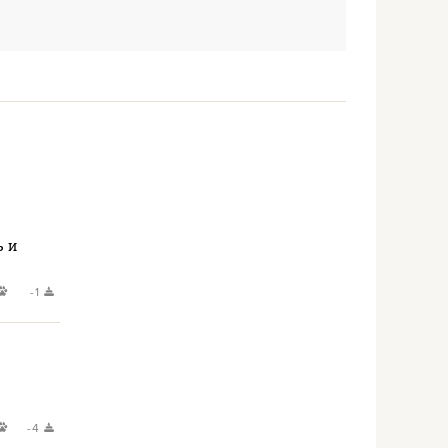
ь и
-1
-4