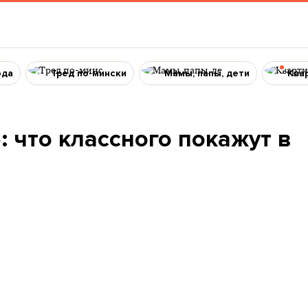
ода
Тред по-мински
Мамы, папы, дети
Ква
: что классного покажут в