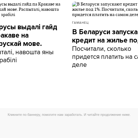
ГАМАНЕЦ
русы выдалі гайд
В Беларуси запуск
ракаве на
кредит на жилье по
рускай мове.
Посчитали, сколько
талі, навошта яны
придется платить на 
рабілі
деле