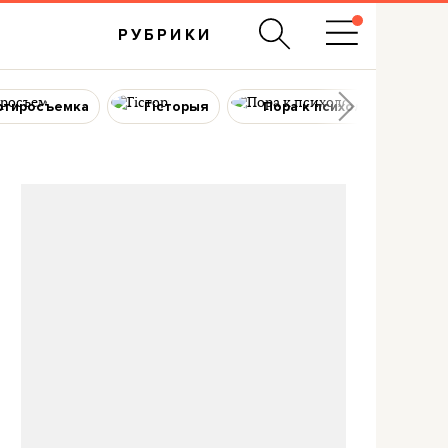
РУБРИКИ
ртиросъемка
Гісторыя
Пора к психологу