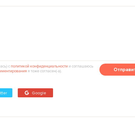
ась) с
политикой конфиденциальности
и соглашаюсь
Отправи
мментирования
я тоже согласен(‑а).
tter
Google