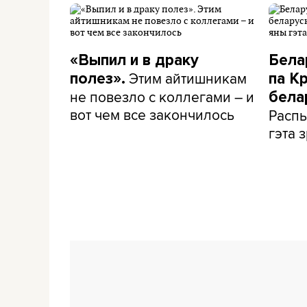
«Выпил и в драку
Бела
Этим айтишникам
полез».
па К
не повезло с коллегами – и
бела
вот чем все закончилось
Распы
гэта з