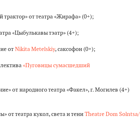
 трактор» от театра «Жирафа» (0+);
эатра «Цыбулькавы тэатр» (4+);
вие от
Nikita Metelskiy
, саксофон (0+);
ллектива
«Пуговицы сумасшедший
е» от народного театра «Факел», г. Могилев (4+)
» от театра кукол, света и тени
Theatre Dom Solntsa/