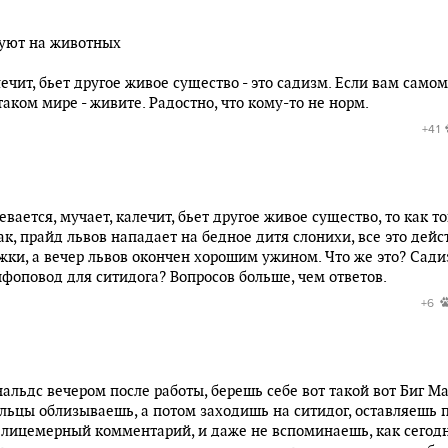
ируют на животных
лечит, бьет другое живое существо - это садизм. Если вам самом
таком мире - живите. Радостно, что кому-то не норм.
+41
вается, мучает, калечит, бьет другое живое существо, то как то
к, прайд львов нападает на бедное дитя слонихи, все это дейс
ки, а вечер львов окончен хорошим ужином. Что же это? Сад
фоповод для ситидога? Вопросов больше, чем ответов.
+6
льдс вечером после работы, берешь себе вот такой вот Биг Ма
альцы облизываешь, а потом заходишь на ситидог, оставляешь 
 лицемерный комментарий, и даже не вспоминаешь, как сегод