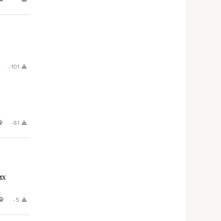
-101
-81
их
-5