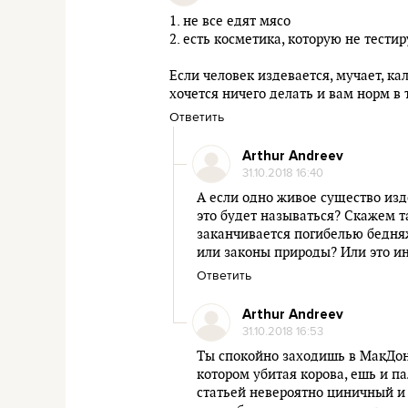
1. не все едят мясо
2. есть косметика, которую не тест
Если человек издевается, мучает, ка
хочется ничего делать и вам норм в 
Ответить
Arthur Andreev
31.10.2018 16:40
А если одно живое существо изде
это будет называться? Скажем та
заканчивается погибелью бедняж
или законы природы? Или это ин
Ответить
Arthur Andreev
31.10.2018 16:53
Ты спокойно заходишь в МакДона
котором убитая корова, ешь и п
статьей невероятно циничный и