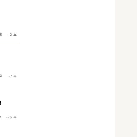
-2
-7
й
-76