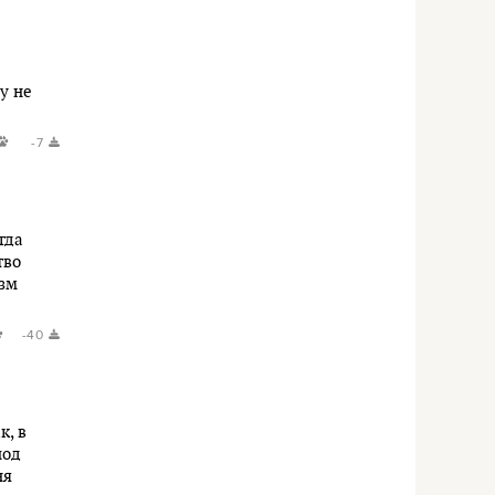
у не
-7
гда
тво
изм
-40
к, в
под
ня