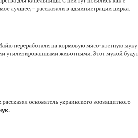
рства для капельницы. С ней тут носились как с
амое лучшее, – рассказали в администрации цирка.
 Майю переработали на кормовую мясо-костную муку
ими утилизированными животными. Этот мукой буду
ok рассказал основатель украинского зоозащитного
ук.