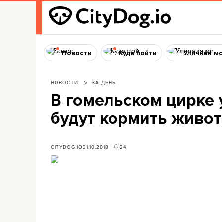
Новости
Куда пойти
Уличная м
НОВОСТИ
ЗА ДЕНЬ
В гомельском цирке 
будут кормить живо
CITYDOG.IO
31.10.2018
24