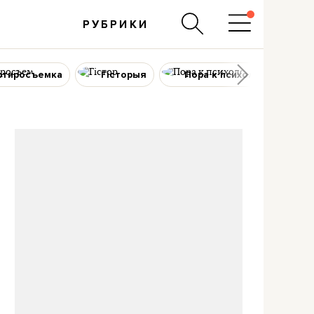
РУБРИКИ
ртиросъемка
Гісторыя
Пора к психологу