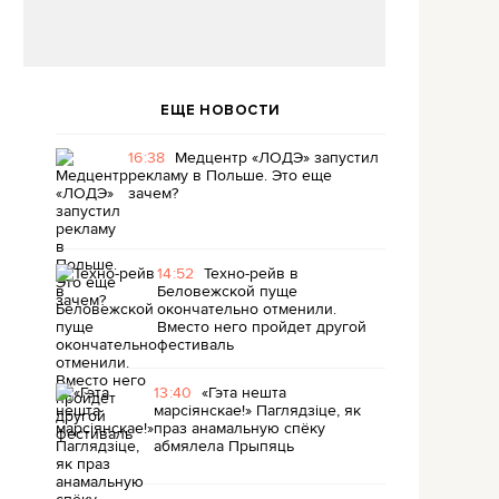
ЕЩЕ НОВОСТИ
16:38
Медцентр «ЛОДЭ» запустил
рекламу в Польше. Это еще
зачем?
14:52
Техно-рейв в
Беловежской пуще
окончательно отменили.
Вместо него пройдет другой
фестиваль
13:40
«Гэта нешта
марсіянскае!» Паглядзіце, як
праз анамальную спёку
абмялела Прыпяць