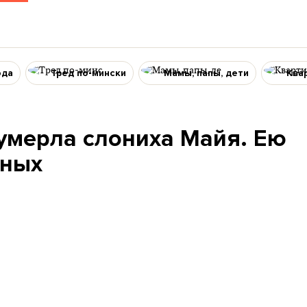
ода
Тред по-мински
Мамы, папы, дети
Ква
умерла слониха Майя. Ею
тных