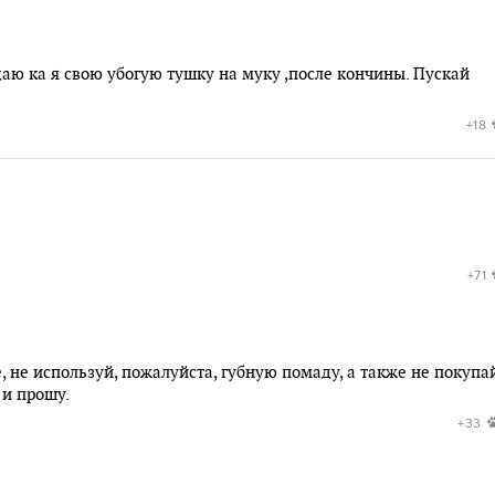
аю ка я свою убогую тушку на муку ,после кончины. Пускай
+18
+71
, не используй, пожалуйста, губную помаду, а также не покупа
 и прошу.
+33