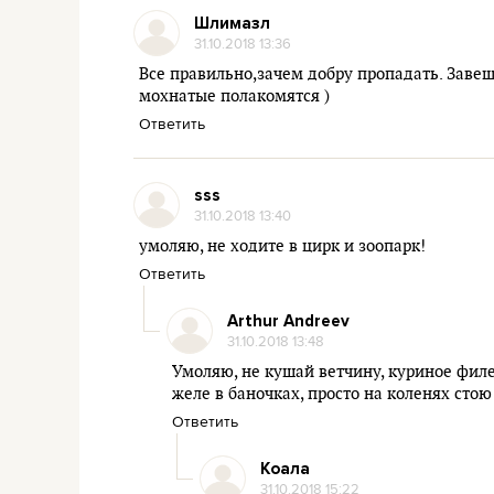
Шлимазл
31.10.2018 13:36
Все правильно,зачем добру пропадать. Завещ
мохнатые полакомятся )
Ответить
sss
31.10.2018 13:40
умоляю, не ходите в цирк и зоопарк!
Ответить
Arthur Andreev
31.10.2018 13:48
Умоляю, не кушай ветчину, куриное филе
желе в баночках, просто на коленях стою
Ответить
Коала
31.10.2018 15:22