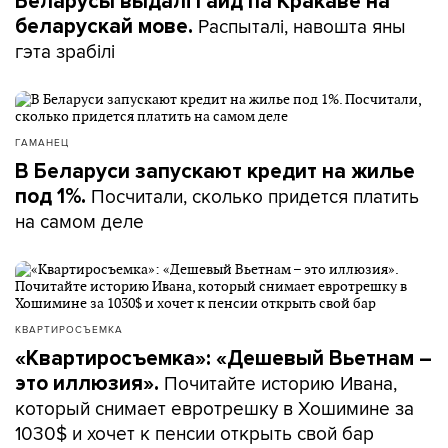
Беларусы выдалі гайд па Кракаве на
Распыталі, навошта яны
беларускай мове.
гэта зрабілі
ГАМАНЕЦ
В Беларуси запускают кредит на жилье
Посчитали, сколько придется платить
под 1%.
на самом деле
КВАРТИРОСЪЕМКА
«Квартиросъемка»: «Дешевый Вьетнам –
Почитайте историю Ивана,
это иллюзия».
который снимает евротрешку в Хошимине за
1030$ и хочет к пенсии открыть свой бар