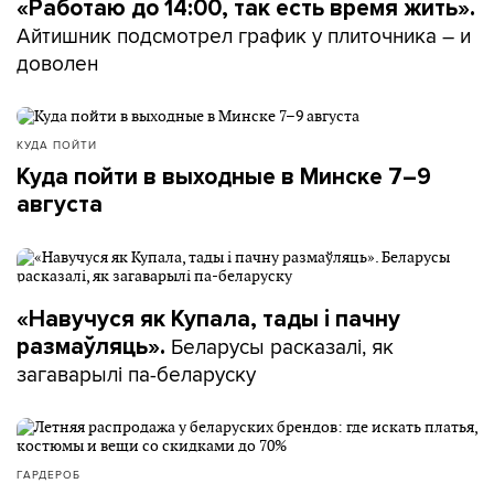
«Работаю до 14:00, так есть время жить».
Айтишник подсмотрел график у плиточника – и
доволен
КУДА ПОЙТИ
Куда пойти в выходные в Минске 7–9
августа
«Навучуся як Купала, тады і пачну
Беларусы расказалі, як
размаўляць».
загаварылі па-беларуску
ГАРДЕРОБ