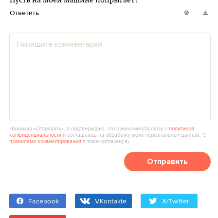
Пусть на моей машине попрыгает!
Ответить
Нажимая «Отправить», я подтверждаю, что ознакомился(‑лась) с
политикой
конфиденциальности
и соглашаюсь на обработку моих персональных данных. С
правилами комментирования
я тоже согласен(‑а).
Отправить
Facebook
VKontakte
X/Twitter