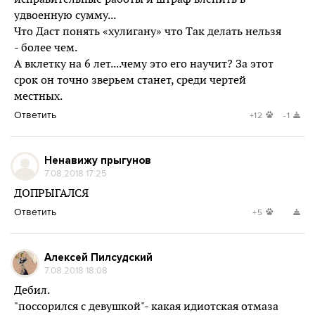
удвоенную сумму...
Что Даст понять «хулигану» что Так делать нельзя
- более чем.
А вклетку на 6 лет....чему это его научит? За этот
срок он точно зверьем станет, среди чертей
местных.
Ответить
+12
-1
Ненавижу прыгунов
7.08.2018 17:25
ДОПРЫГАЛСЯ
Ответить
+5
Алексей Пилсудский
7.08.2018 18:08
Дебил.
"поссорился с девушкой"- какая идиотская отмаза