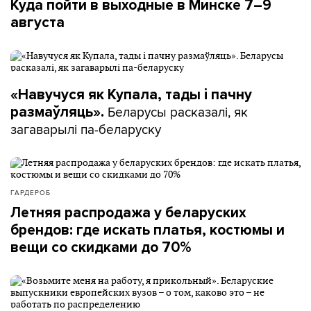
Куда пойти в выходные в Минске 7–9
августа
«Навучуся як Купала, тады і пачну
Беларусы расказалі, як
размаўляць».
загаварылі па-беларуску
ГАРДЕРОБ
Летняя распродажа у беларуских
брендов: где искать платья, костюмы и
вещи со скидками до 70%