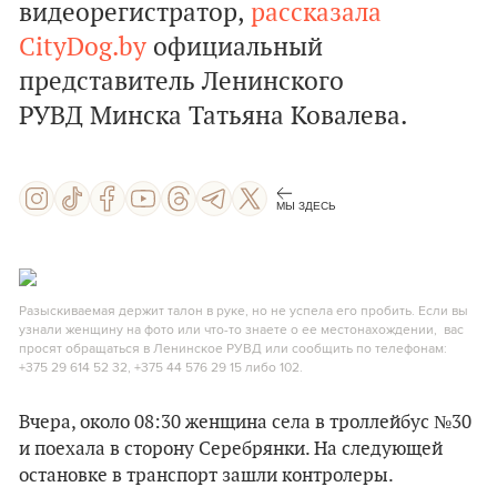
видеорегистратор,
рассказала
CityDog.by
официальный
представитель Ленинского
РУВД Минска Татьяна Ковалева.
МЫ ЗДЕСЬ
Разыскиваемая держит талон в руке, но не успела его пробить. Если вы
узнали женщину на фото или что-то знаете о ее местонахождении, вас
просят обращаться в Ленинское РУВД или сообщить по телефонам:
+375 29 614 52 32, +375 44 576 29 15 либо 102.
Вчера, около 08:30 женщина села в троллейбус №30
и поехала в сторону Серебрянки. На следующей
остановке в транспорт зашли контролеры.