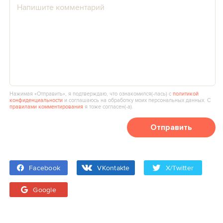
Нажимая «Отправить», я подтверждаю, что ознакомился(‑лась) с
политикой
конфиденциальности
и соглашаюсь на обработку моих персональных данных. С
правилами комментирования
я тоже согласен(‑а).
Отправить
Facebook
VKontakte
X/Twitter
Google