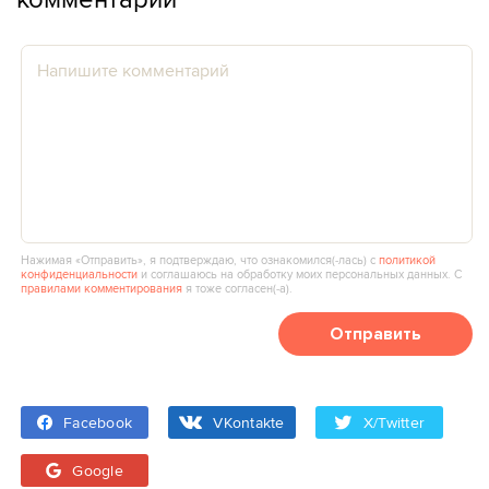
Нажимая «Отправить», я подтверждаю, что ознакомился(‑лась) с
политикой
конфиденциальности
и соглашаюсь на обработку моих персональных данных. С
правилами комментирования
я тоже согласен(‑а).
Отправить
Facebook
VKontakte
X/Twitter
Google