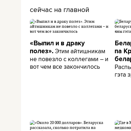
сейчас на главной
«Выпил и в драку
Бела
Этим айтишникам
полез».
па К
не повезло с коллегами – и
бела
вот чем все закончилось
Распы
гэта з