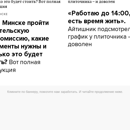
«Работаю до 14:00,
НСКЕ
есть время жить».
в Минске пройти
Айтишник подсмотре
тельскую
график у плиточника 
омиссию, какие
доволен
менты нужны и
ько это будет
Вот полная
ть?
укция