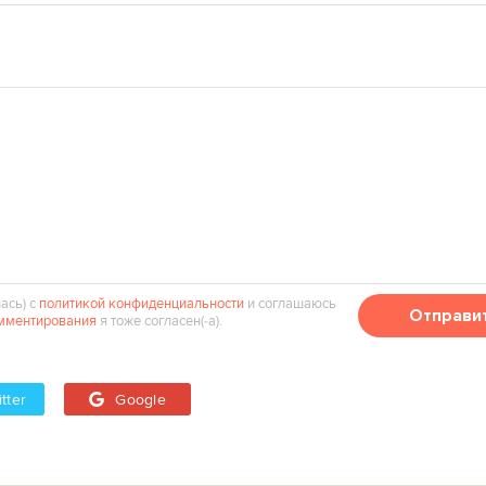
ась) с
политикой конфиденциальности
и соглашаюсь
Отправи
мментирования
я тоже согласен(‑а).
tter
Google