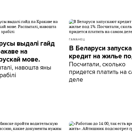
ГАМАНЕЦ
русы выдалі гайд
В Беларуси запуск
ракаве на
кредит на жилье по
рускай мове.
Посчитали, сколько
талі, навошта яны
придется платить на 
рабілі
деле