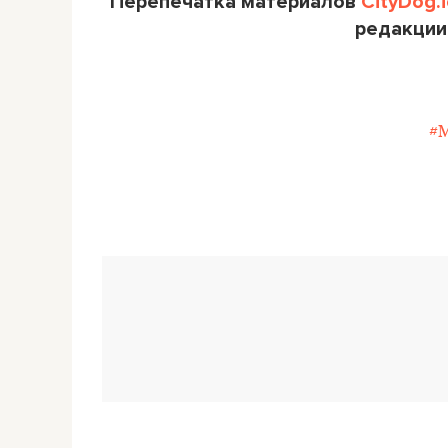
Перепечатка материалов
CityDog.i
редакции
#