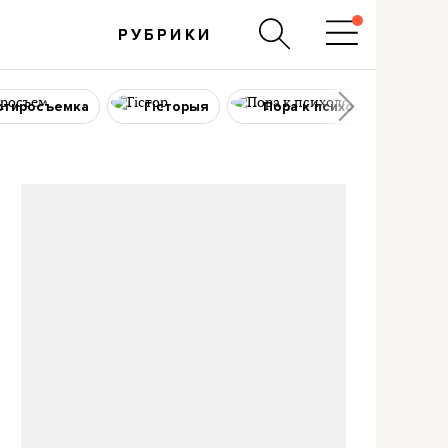
РУБРИКИ
ртиросъемка
Гісторыя
Пора к психологу