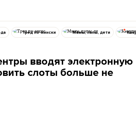
ода
Тред по-мински
Мамы, папы, дети
Ква
ентры вводят электронную
овить слоты больше не