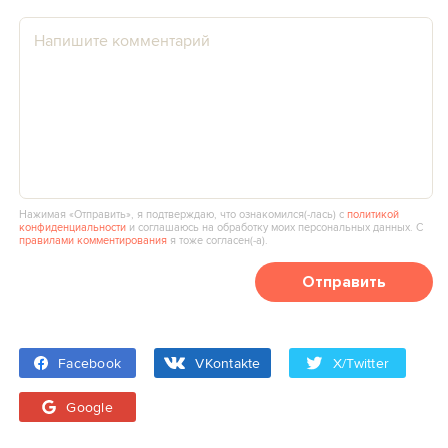
Нажимая «Отправить», я подтверждаю, что ознакомился(‑лась) с
политикой
конфиденциальности
и соглашаюсь на обработку моих персональных данных. С
правилами комментирования
я тоже согласен(‑а).
Отправить
Facebook
VKontakte
X/Twitter
Google