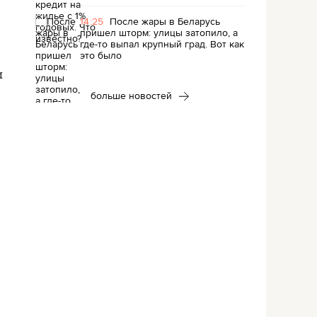
14:25
После жары в Беларусь
пришел шторм: улицы затопило, а
где-то выпал крупный град. Вот как
это было
и
больше новостей