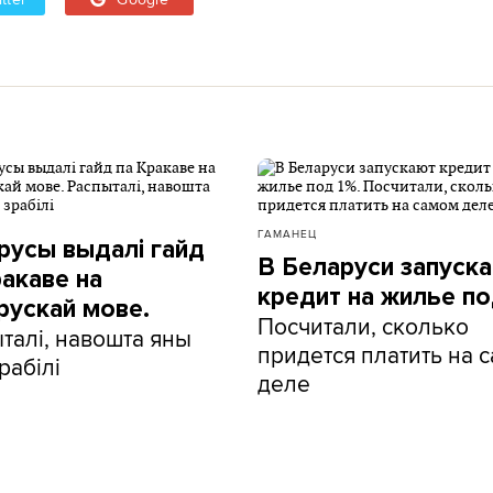
ГАМАНЕЦ
русы выдалі гайд
В Беларуси запуск
ракаве на
кредит на жилье по
рускай мове.
Посчитали, сколько
талі, навошта яны
придется платить на 
рабілі
деле