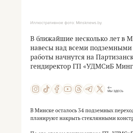
Иллюстративное фото: Minsknews.by.
В ближайшие несколько лет в 
навесы над всеми подземными п
работы начнутся на Партизанс
гендиректор ГП «УДМСиБ Мин
МЫ ЗДЕСЬ
В Минске осталось 34 подземных переход
планируют накрыть стеклянными конст