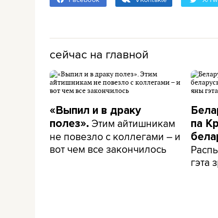
сейчас на главной
«Выпил и в драку
Бела
Этим айтишникам
полез».
па К
не повезло с коллегами – и
бела
вот чем все закончилось
Распы
гэта з