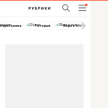
РУБРИКИ
ртиросъемка
Гісторыя
Пора к психологу