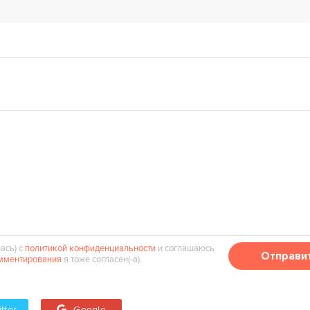
ась) с
политикой конфиденциальности
и соглашаюсь
Отправи
мментирования
я тоже согласен(‑а).
tter
Google