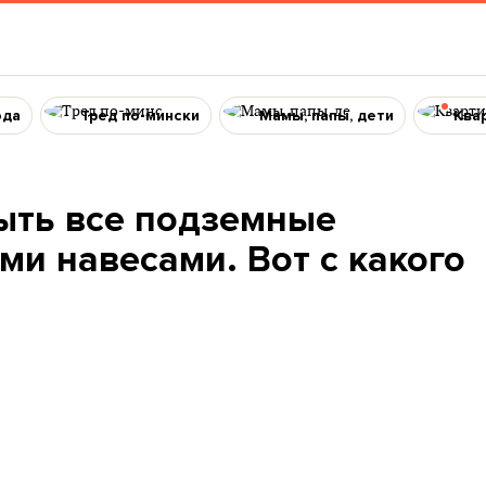
ода
Тред по-мински
Мамы, папы, дети
Ква
рыть все подземные
и навесами. Вот с какого