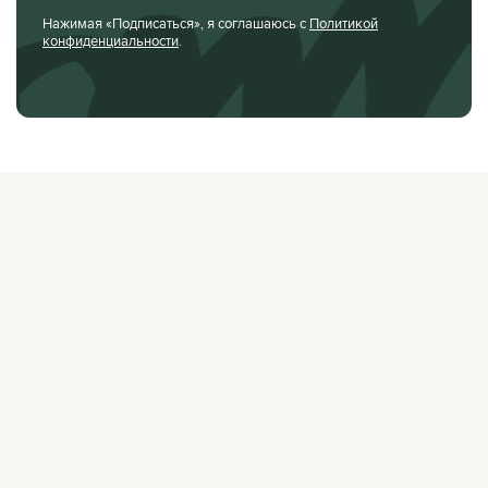
Нажимая «Подписаться», я соглашаюсь с
Политикой
конфиденциальности
.
О ЖУРНАЛЕ
РЕКЛАМОДАТЕЛЯМ
ВАКАНСИИ
ОРГАНИЗАТОРАМ
МЕРОПРИЯТИЙ
ПРАВОВАЯ ИНФОРМАЦИЯ
ПОЛИТИКА
КОНФИДЕНЦИАЛЬНОСТИ
Facebook
Instagram