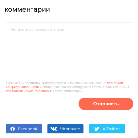
комментарии
Нажимая «Отправить», я подтверждаю, что ознакомился(‑лась) с
политикой
конфиденциальности
и соглашаюсь на обработку моих персональных данных. С
правилами комментирования
я тоже согласен(‑а).
Отправить
Facebook
VKontakte
X/Twitter