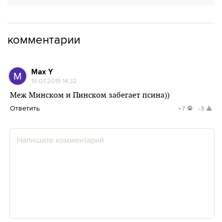
комментарии
Max Y
19.07.2019 14:32
Меж Минском и Пинском забегает псина))
Ответить
+7
-3