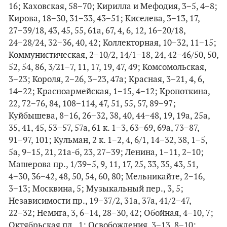
16; Каховская, 58−70; Кирилла и Мефодия, 3−5, 4−8;
Кирова, 18−30, 31−33, 43−51; Киселева, 3−13, 17,
27−39/18, 43, 45, 55, 61а, 67, 4, 6, 12, 16−20/18,
24−28/24, 32−36, 40, 42; Коллекторная, 10−32, 11−15;
Коммунистическая, 2−10/2, 14/1−18, 24, 42−46/50, 50,
52, 54, 86, 3/21−7, 11, 17, 19, 47, 49; Комсомольская,
3−23; Короля, 2−26, 3−23, 47а; Красная, 3−21, 4, 6,
14−22; Красноармейская, 1−15, 4−12; Кропоткина,
22, 72−76, 84, 108−114, 47, 51, 55, 57, 89−97;
Куйбышева, 8−16, 26−32, 38, 40, 44−48, 19, 19а, 25а,
35, 41, 45, 53−57, 57а, 61 к. 1−3, 63−69, 69а, 73−87,
91−97, 101; Кульман, 2 к. 1−2, 4, 6/1, 14−32, 38, 1−5,
5а, 9−15, 21, 21а-б, 23, 27−39; Ленина, 1−11, 2−10;
Машерова пр., 1/39−5, 9, 11, 17, 25, 33, 35, 43, 51,
4−30, 36−42, 48, 50, 54, 60, 80; Мельникайте, 2−16,
3−13; Москвина, 5; Музыкальный пер., 3, 5;
Независимости пр., 19−37/2, 31а, 37а, 41/2−47,
22−32; Немига, 3, 6−14, 28−30, 42; Обойная, 4−10, 7;
Октябрьская пл., 1; Освобождения, 3−13, 8−10;