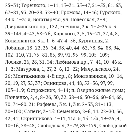
25−31; Горецкого, 1−11, 15−31, 35−47, 51−55, 61, 63,
67−81, 93, 20−28, 32−40; Громова, 14−46; Гурского,
44 к. 1−3; д. Богатырево, ул. Полесская, 3−9;
Дзержинского пр., 122; Есенина, 3 к. 1−2−35 к. 3,
39−143, 4−42, 58−76; Карского, 3, 5, 15−21, 27, 4, 8;
Космонавтов, 3 к. 1−6−47, 4−56; Курганная, 2;
Лобанка, 18−22, 26−34, 38, 40, 44−62, 78, 84−88, 94,
102−110, 71, 75−81, 85, 89, 91, 95−99, 105−109;
Лосика, 26, 28, 31, 34; Любимова пр., 7−41, 10−46 к.
1−2; Мазурова, 1, 27, 2−6, 12−22; Мачульского, 24,
26; Монтажников 4-й пер., 8; Монтажников, 10−14,
20, 19, 27, 35, 37; Одинцова, 44, 48, 52−56, 97, 99,
103−119; Острожских, 4−14; п. Озерцо жилые дома;
Панченко, 2, 4, 8−26, 30, 32, 38−46, 50−56, 60−64, 68,
70, 74−80, 21; Рафиева, 3 к. 1, 3 к. 2−53, 81−113,
30−100; Сапеги, 3−15; Семеняко, 2−6, 14, 22−30, 36,
42, 44; Скрипникова, 1−11, 11а-б, 15, 15а, 19−35, 4,
10−16, 28−48; Слободская, 3−79, 89−179; Слободской