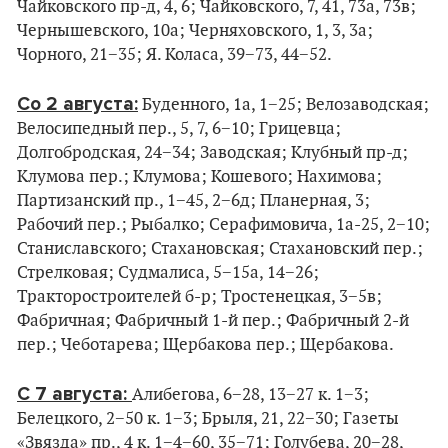
Чайковского пр-д, 4, 6; Чайковского, 7, 41, 73а, 73в;
Чернышевского, 10а; Черняховского, 1, 3, 3а;
Чорного, 21−35; Я. Коласа, 39−73, 44−52.
Со 2 августа:
Буденного, 1а, 1−25; Велозаводская;
Велосипедный пер., 5, 7, 6−10; Грицевца;
Долгобродская, 24−34; Заводская; Клубный пр-д;
Клумова пер.; Клумова; Кошевого; Нахимова;
Партизанский пр., 1−45, 2−6д; Планерная, 3;
Рабочий пер.; Рыбалко; Серафимовича, 1а-25, 2−10;
Станиславского; Стахановская; Стахановский пер.;
Стрелковая; Судмалиса, 5−15а, 14−26;
Тракторостроителей б-р; Тростенецкая, 3−5в;
Фабричная; Фабричный 1-й пер.; Фабричный 2-й
пер.; Чеботарева; Щербакова пер.; Щербакова.
С 7 августа:
Алибегова, 6−28, 13−27 к. 1−3;
Белецкого, 2−50 к. 1−3; Брыля, 21, 22−30; Газеты
«Звязда» пр., 4 к. 1−4−60, 35−71; Голубева, 20−28,