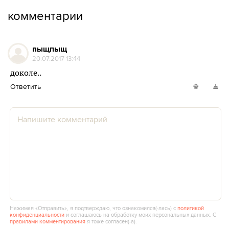
комментарии
пыщпыщ
20.07.2017 13:44
доколе..
Ответить
Нажимая «Отправить», я подтверждаю, что ознакомился(‑лась) с
политикой
конфиденциальности
и соглашаюсь на обработку моих персональных данных. С
правилами комментирования
я тоже согласен(‑а).