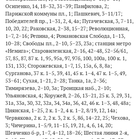
Осипенко, 14, 18−32, 31−39; Панфилова, 2;
Парижской коммуны пл., 1; Пашкевич, 3−11/17;
Победителей пр., 1−31, 2, 4, 4а; Пугачевская, 3, 7−11,
10, 20, 22; Раковская, 2−38, 15−27; Революционная,
1−7, 2−16; Репина, 4; Романовская Слобода, 1−13,
10−28; Свободы пл., 2−10, 5−23, 23а; станция метро
«Немига»; Старовиленская, 2−16, 42−48, 52−56/61,
57, 85, 87, 87 к. 1, 95, 95а, 97, 97б, 100, 100а, 100 к. 1,
131, 133; Сторожевская, 1−7, 15, 15а, 6, 8, 8а;
Сурганова, 37 к. 1−5, 39, 41, 45 к. 1−4, 47 к. 1−5, 49,
53−61; Сухая, 1−21, 2−28; Танка, 1а, 2−36;
Тимирязева, 2−10, 3а; Троицкая наб., 2−10;
Ульяновская, 4; Хоружей, 2−26, 13−21, 25 к. 3, 29, 31,
31а, 33а, 30, 32, 32а, 34, 34а, 36, 42, 46 к. 1−3, 48, 48а;
Цнянская, 1−25, 2 к. 1−2, 4 к. 1−2, 8/19, 12, 14а;
Червякова, 2 к. 2, 2 к. 3, 2 к. 5, 8б, 14−22, 25; Чехова,
3; Чичерина, 1−5/9, 11−15, 19, 21, 4, 6, 14, 20;
Шевченко б-р, 1−7, 4−12, 18−26; Шестая линия 2-я,