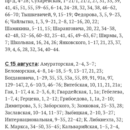
пр-д, 4−28; Сухаревская, 1−21/1, 21/2, 27, 31, 33, 39,
41, 45, 51, 55, 59−65, 6−14, 24−28, 32, 34, 38, 46−62,
66−70; Тышкевичей, 9, 15−19; Федорова, 3, 5, 9−23,
6; Чайлытко, 1, 3, 9−21, 2−8, 12−16, 20, 22;
Шамякина, 5−11, 15; Шаранговича, 20, 22, 34−38,
42−48, 52−56, 60−82, 25−41, 45, 49−63, 67; Ширмы, 3,
7; Школьная, 16, 24, 26; Янковского, 1−17, 21, 23, 37,
39, 4, 6, 28, 32, 34, 40−44.
С 15 августа
:
Амураторская, 2−4, 3−7;
Беломорская, 4−8, 14−18, 5−9, 13−17, 21, 23;
Богдановича, 1−29, 35, 53, 53а, 55, 89, 91, 91а, 97,
129−147, 2, 6−10/3, 46−76; Витебская, 10, 11, 21, 21а;
Гая, 1−17, 4 к. 2−3, 6, 8; Гвардейская, 1, 1а; Гебелева,
1−7, 4; Герцена, 1, 2−12; Грибоедова, 1, 1а, 2−10;
Димитрова, 3, 5; Заборского, 3; Замковая, 25−33, 28;
Заславская, 10−14, 11−37; Зыбицкая, 2−10, 3−27;
Интернациональная, 9−35, 22−42; К. Либкнехта, 32;
К. Маркса, 34−50, 35−45; Кальварийская, 1−5, 2−4,