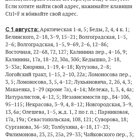
Если хотите найти свой адрес, нажимайте клавиши
Ctrl+F и вбивайте свой адрес.
С 1 августа:
Арктическая 1-я, 5; Беды, 2, 4, 4 к. 1;
Белинского, 2−18, 3−9, 15−21; Волгоградская, 1−5,
2−6; Волгоградская, 1−5, 9−69, 2−6, 12−86;
Восточная, 22−68, 72, 127; Калинина пер., 4−16, 9;
Калинина, 17а, 18−22, 30а, 30б; Кедышко, 2−18,
3−33а; Кнорина, 1−19, 4−18; Кутузова, 2−8;
Логойский тракт, 1−15, 2−10, 22а; Ломоносова пер.,
3, 5; Ломоносова, 3, 5, 4−12; Лукьяновича, 2, 2б, 4, 3;
Макаенка, 1−29 (кроме 7а), 4−14; Мележа, 1, 3, 4, 4а;
Натуралистов, 4−12, 5; Независимости пр., 84−106,
95−115; Некрасова, 3−9, 4, 8−12; Новгородская, 3−9,
13, 6а; Олешева, 1−5, ж.д. 1, 2 по г. п.; Парниковая,
17а, 19а; Севастопольская, 108, 121; Суворова, 18;
Сурганова, 36−50; Толбухина, 4−18, 17−23;
Филимонова, 23, 25, 25а, 29−33; Чайковского пер., 3;