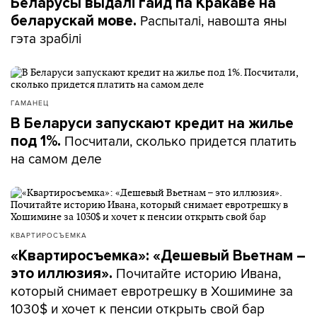
Беларусы выдалі гайд па Кракаве на
Распыталі, навошта яны
беларускай мове.
гэта зрабілі
ГАМАНЕЦ
В Беларуси запускают кредит на жилье
Посчитали, сколько придется платить
под 1%.
на самом деле
КВАРТИРОСЪЕМКА
«Квартиросъемка»: «Дешевый Вьетнам –
Почитайте историю Ивана,
это иллюзия».
который снимает евротрешку в Хошимине за
1030$ и хочет к пенсии открыть свой бар