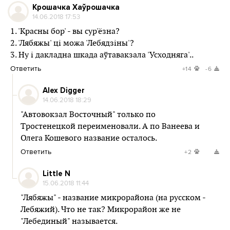
Крошачка Хаўрошачка
14.06.2018 17:53
1. 'Красны бор' - вы сур'ёзна?
2. 'Лябяжы' ці можа 'Лебядзіны'?
3. Ну і дакладна шкада аўтавакзала 'Усходняга'..
Ответить
+14
-6
Alex Digger
14.06.2018 18:29
"Автовокзал Восточный" только по
Тростенецкой переименовали. А по Ванеева и
Олега Кошевого название осталось.
Ответить
+2
Little N
15.06.2018 11:44
"Лябяжы" - название микрорайона (на русском -
Лебяжий). Что не так? Микрорайон же не
"Лебединый" называется.