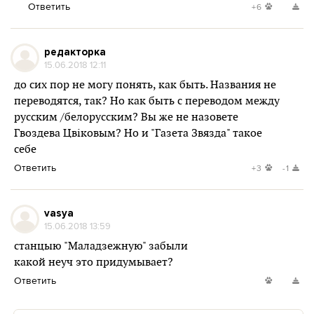
Ответить
+6
редакторка
15.06.2018 12:11
до сих пор не могу понять, как быть. Названия не
переводятся, так? Но как быть с переводом между
русским /белорусским? Вы же не назовете
Гвоздева Цвiковым? Но и "Газета Звязда" такое
себе
Ответить
+3
-1
vasya
15.06.2018 13:59
станцыю "Маладзежную" забыли
какой неуч это придумывает?
Ответить