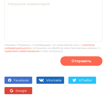
Нажимая «Отправить», я подтверждаю, что ознакомился(‑лась) с
политикой
конфиденциальности
и соглашаюсь на обработку моих персональных данных. С
правилами комментирования
я тоже согласен(‑а).
Отправить
Facebook
VKontakte
X/Twitter
Google