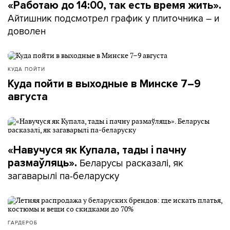
«Работаю до 14:00, так есть время жить».
Айтишник подсмотрел график у плиточника – и
доволен
КУДА ПОЙТИ
Куда пойти в выходные в Минске 7–9
августа
«Навучуся як Купала, тады і пачну
Беларусы расказалі, як
размаўляць».
загаварылі па-беларуску
ГАРДЕРОБ