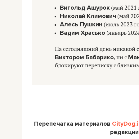
Витольд Ашурок
(май 2021 
Николай Климович
(май 202
Алесь Пушкин
(июль 2023 го
Вадим Храсько
(январь 2024
На сегодняшний день никакой с
Виктором Бабарико
Ма
, ни с
блокируют переписку с близким
Перепечатка материалов
CityDog.i
редакции