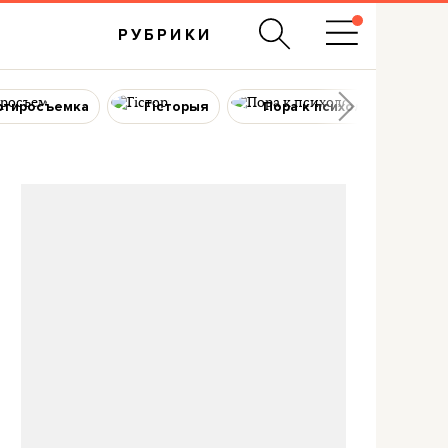
РУБРИКИ
ртиросъемка
Гісторыя
Пора к психологу