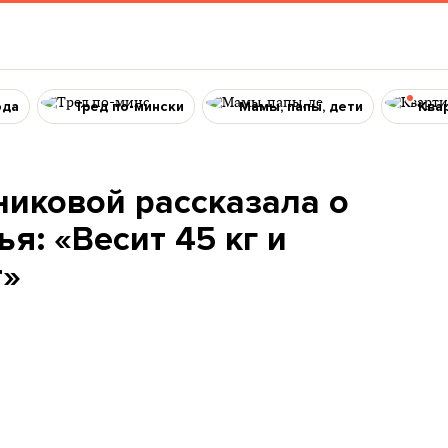
ода
Тред по-мински
Мамы, папы, дети
Ква
никовой рассказала о
я: «Весит 45 кг и
т»