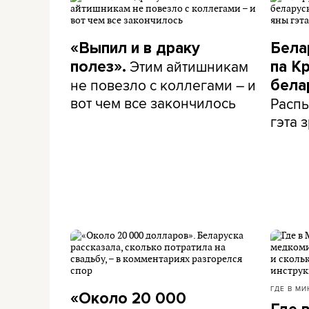
«Выпил и в драку
Бела
Этим айтишникам
полез».
па К
не повезло с коллегами – и
бела
вот чем все закончилось
Распы
гэта з
ГДЕ В МИ
«Около 20 000