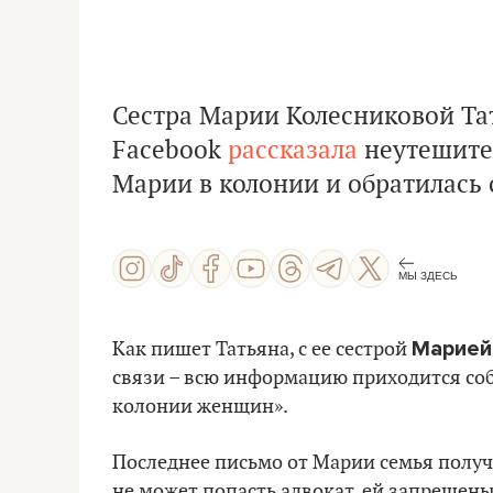
Сестра Марии Колесниковой Та
Facebook
рассказала
неутешител
Марии в колонии и обратилась 
МЫ ЗДЕСЬ
Марией
Как пишет Татьяна, с ее сестрой
связи – всю информацию приходится со
колонии женщин».
Последнее письмо от Марии семья получ
не может попасть адвокат, ей запрещен