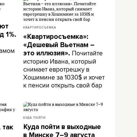
ают
КВАРТИРОСЪЕМКА
д 1%.
«Квартиросъемка»:
«Дешевый Вьетнам –
самом
Почитайте
это иллюзия».
историю Ивана, который
снимает евротрешку в
Хошимине за 1030$ и хочет
к пенсии открыть свой бар
КУДА ПОЙТИ
Куда пойти в выходные
 так
в Минске 7–9 августа