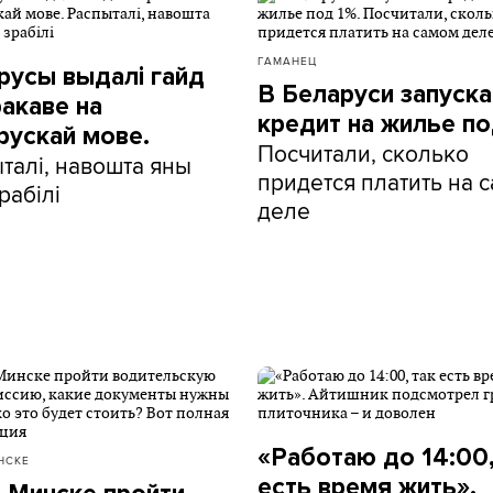
ГАМАНЕЦ
русы выдалі гайд
В Беларуси запуск
ракаве на
кредит на жилье по
рускай мове.
Посчитали, сколько
талі, навошта яны
придется платить на 
рабілі
деле
«Работаю до 14:00,
НСКЕ
есть время жить».