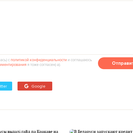
ась) с
политикой конфиденциальности
и соглашаюсь
Отправи
мментирования
я тоже согласен(‑а).
tter
Google