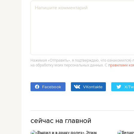
Нажимая «Отправить», я подтверждаю, что ознакомился(‑л
на обработку моих персональных данных. С
правилами ко
Facebook
VKontakte
X/Twi
сейчас на главной