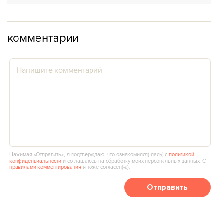
комментарии
Нажимая «Отправить», я подтверждаю, что ознакомился(‑лась) с
политикой
конфиденциальности
и соглашаюсь на обработку моих персональных данных. С
правилами комментирования
я тоже согласен(‑а).
Отправить