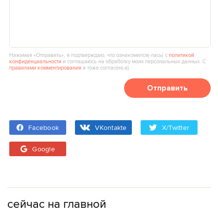
Нажимая «Отправить», я подтверждаю, что ознакомился(‑лась) с
политикой
конфиденциальности
и соглашаюсь на обработку моих персональных данных. С
правилами комментирования
я тоже согласен(‑а).
Отправить
Facebook
VKontakte
X/Twitter
Google
сейчас на главной