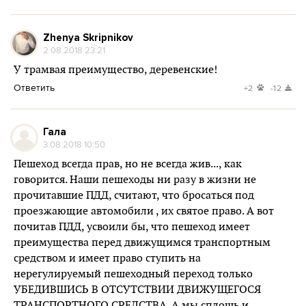
Zhenya Skripnikov
2.08.2018 23:21
У трамвая преимущество, деревенские!
Ответить
+2
-12
Гала
3.08.2018 10:50
Пешеход всегда прав, но не всегда жив..., как
говорится. Наши пешеходы ни разу в жизни не
прочитавшие ПДД, считают, что бросаться под
проезжающие автомобили , их святое право. А вот
почитав ПДД, усвоили бы, что пешеход имеет
преимущества перед движущимся транспортным
средством и имеет право ступить на
нерегулируемый пешеходный переход только
УБЕДИВШИСЬ В ОТСУТСТВИИ ДВИЖУЩЕГОСЯ
ТРАНСПОРТНОГО СРЕДСТВА. А мы сплошь и