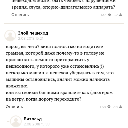
пешеходом может быть человек с нарушениями
зрения, слуха, опорно-двигательного аппарата?
Ответить
+33
-7
Злой пешеход
2.08.2018 15:21
народ, вы чего? вина полностью на водителе
трамвая, которой даже почему-то в голову не
пришло хоть немного притормозить у
пешеходного, у которого уже остановились(!)
несколько машин. а пешеход убедилась в том, что
машины остановились, значит можно начинать
движение.
или вы своими башнями вращаете как флюгером
на ветру, когда дорогу переходите?
Ответить
+58
-13
Витольд
2.08.2018 15:38