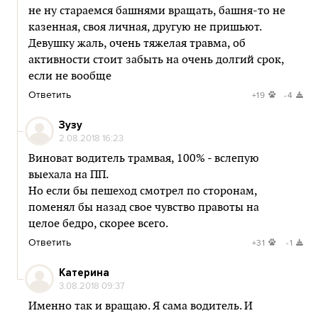
не ну стараемся башнями вращать, башня-то не
казенная, своя личная, другую не пришьют.
Девушку жаль, очень тяжелая травма, об
активности стоит забыть на очень долгий срок,
если не вообще
Ответить
+19
-4
Зузу
2.08.2018 16:23
Виноват водитель трамвая, 100% - вслепую
выехала на ПП.
Но если бы пешеход смотрел по сторонам,
поменял бы назад свое чувство правоты на
целое бедро, скорее всего.
Ответить
+31
-1
Катерина
3.08.2018 09:37
Именно так и вращаю. Я сама водитель. И