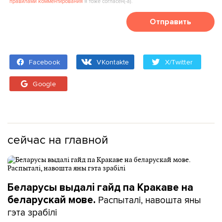
правилами комментирования
я тоже согласен(‑а).
Отправить
Facebook
VKontakte
X/Twitter
Google
сейчас на главной
Беларусы выдалі гайд па Кракаве на
Распыталі, навошта яны
беларускай мове.
гэта зрабілі