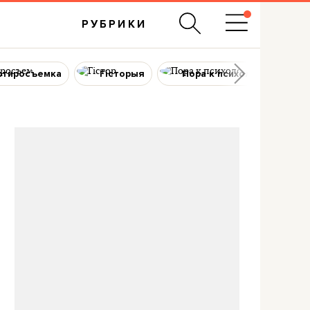
РУБРИКИ
ртиросъемка
Гісторыя
Пора к психологу