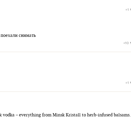
+1
и поехали снимать
+10
+1
nk vodka – everything from Minsk Kristall to herb-infused balsams.