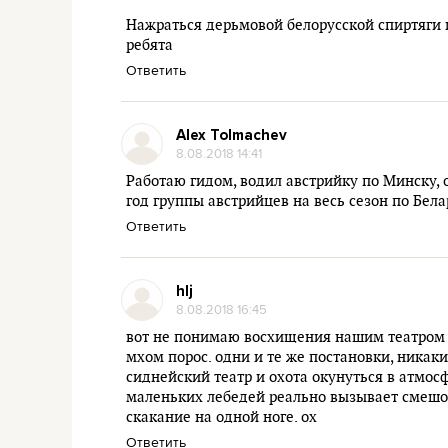
Нажраться дерьмовой белорусской спиртяги и
ребята
Ответить
Alex Tolmachev
8.08.2018 14:41
Работаю гидом, водил австрийку по Минску,
год группы австрийцев на весь сезон по Бел
Ответить
hlj
8.08.2018 16:45
вот не понимаю восхищения нашим театром о
мхом порос. одни и те же постановки, никак
сиднейский театр и охота окунуться в атмосф
маленьких лебедей реально вызывает смешок
скакание на одной ноге. ох
Ответить