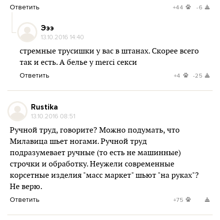
Ответить
+44
-6
Эээ
13.10.2016 14:40
стремные трусишки у вас в штанах. Скорее всего
так и есть. А белье у merci секси
Ответить
+4
-25
Rustika
13.10.2016 08:51
Ручной труд, говорите? Можно подумать, что
Милавица шьет ногами. Ручной труд
подразумевает ручные (то есть не машинные)
строчки и обработку. Неужели современные
корсетные изделия "масс маркет" шьют "на руках"?
Не верю.
Ответить
+75