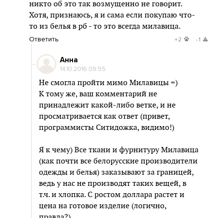
никто об это так возмущенно не говорит.
Хотя, признаюсь, я и сама если покупаю что-
то из белья в рб - то это всегда милавица.
Ответить
+2
-1
Анна
14.10.2016 09:55
Не смогла пройти мимо Милавицы =)
К тому же, ваш комментарий не
принадлежит какой-либо ветке, и не
просматривается как ответ (привет,
программисты Ситидожка, видимо!)
Я к чему) Все ткани и фурнитуру Милавица
(как почти все белорусские производители
одежды и белья) заказывают за границей,
ведь у нас не производят таких вещей, в
т.ч. и хлопка. С ростом доллара растет и
цена на готовое изделие (логично,
правда?).