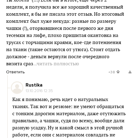
ты хотела" (!!!) Если бы в итоге, еще через 2
недели, я получила все же хороший качественный
комплект, я бы не писала этот отзыв. Но итоговый
комплект был хуже некуда: разные по размеру
чашки (!), оторвавшиеся после первого же дня
тесемки на лифе, плохо пришитая окантовка на
трусах с торчащими краями, кое-где потемнения
на ткани (такие остаются от утюга). Стоит отдать
должное - деньги вернули после очередного
визита сраз
...читать полностью
Ответить
+38
Rustika
13.10.2016 12:35
Как я понимаю, речь идет о натуральных
тканях. Так вот и резюме: не умеют обращаться
с тонким дорогим материалом, даже отутюжить
правильно, а чашки, судя по всему, вообще дали
разную усадку. Ну и какой смысл в этой ручной
работе, если они с материалом совладать не