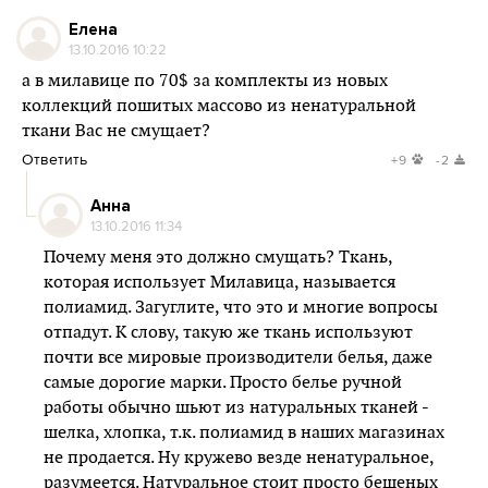
Елена
13.10.2016 10:22
а в милавице по 70$ за комплекты из новых
коллекций пошитых массово из ненатуральной
ткани Вас не смущает?
Ответить
+9
-2
Анна
13.10.2016 11:34
Почему меня это должно смущать? Ткань,
которая использует Милавица, называется
полиамид. Загуглите, что это и многие вопросы
отпадут. К слову, такую же ткань используют
почти все мировые производители белья, даже
самые дорогие марки. Просто белье ручной
работы обычно шьют из натуральных тканей -
шелка, хлопка, т.к. полиамид в наших магазинах
не продается. Ну кружево везде ненатуральное,
разумеется. Натуральное стоит просто бешеных