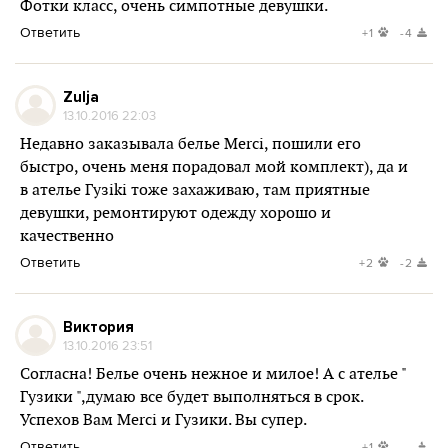
Фотки класс, очень симпотные девушки.
Ответить
+1
-4
Zulja
13.10.2016 22:03
Недавно заказывала белье Merci, пошили его
быстро, очень меня порадовал мой комплект), да и
в ателье Гузiki тоже захаживаю, там приятные
девушки, ремонтируют одежду хорошо и
качественно
Ответить
+2
-2
Виктория
13.10.2016 23:51
Согласна! Белье очень нежное и милое! А с ателье "
Гузики ",думаю все будет выполняться в срок.
Успехов Вам Merci и Гузики. Вы супер.
Ответить
+1