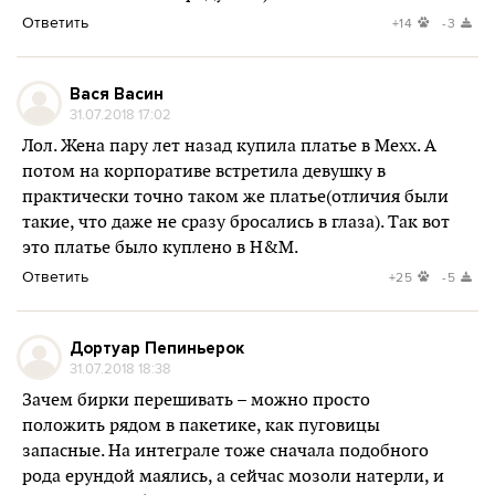
Ответить
+14
-3
Вася Васин
31.07.2018 17:02
Лол. Жена пару лет назад купила платье в Mexx. А
потом на корпоративе встретила девушку в
практически точно таком же платье(отличия были
такие, что даже не сразу бросались в глаза). Так вот
это платье было куплено в H&M.
Ответить
+25
-5
Дортуар Пепиньерок
31.07.2018 18:38
Зачем бирки перешивать – можно просто
положить рядом в пакетике, как пуговицы
запасные. На интеграле тоже сначала подобного
рода ерундой маялись, а сейчас мозоли натерли, и