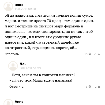
инна
1.08.2018 09:38
ой да ладно вам. а матиолли точные копии сумок
марни. и там не просто 70 проц - там один в один.
и вот смотришь на свитшот марк формэль и
понимаешь - хотели скопировать, но не так , чтоб
один в один , и в итоге эти уродские рукава
навертели, какой-то стремный шрифт, не
котнтрастный, теряющийся. короче, ай...
Ответить
+10
-3
Ден
1.08.2018 09:53
- Петя, зачем ты в колготки написял?
- а я что, вон Маша ещё и накакала!
Ответить
+6
-2
Annc