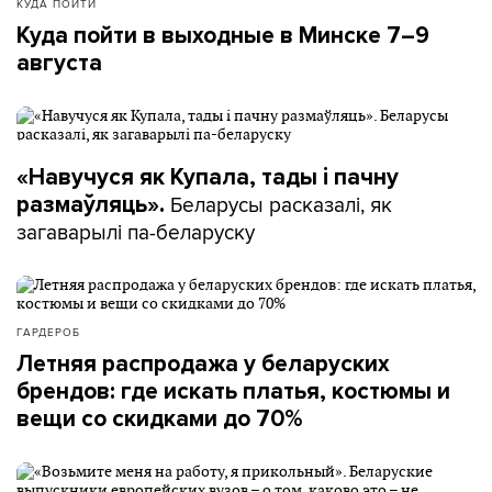
КУДА ПОЙТИ
Куда пойти в выходные в Минске 7–9
августа
«Навучуся як Купала, тады і пачну
Беларусы расказалі, як
размаўляць».
загаварылі па-беларуску
ГАРДЕРОБ
Летняя распродажа у беларуских
брендов: где искать платья, костюмы и
вещи со скидками до 70%