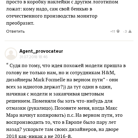
просто в коробку наклейки с другим логотипом
ложат: кому надо, сам свой бенкью в
отечественного производства монитор
преобразит.
Ответить
+11
-3
Agent_provocateur
31.07.2018 18:46
“ Судя по тому, что идея похожей модели пришла в
голову не только нам, но и сотрудникам H&M,
дизайнеры Mark Formelle на верном пути” - они
всех за идиотов держат?)) да тут один в один,
начиная с модели и заканчивая цветовым
решением. Поменяли бы хоть что-нибудь для
отмазки (рукалицо). Позовите меня, когда Макс
Мара начнут копировать) п.с. На верном пути, это
воспроизводить то, что в Европе было пару лет
назад? ускорьте там своих дизайнеров, на дворе
2018 как-никак а не 2016-й.