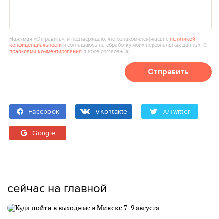
Нажимая «Отправить», я подтверждаю, что ознакомился(‑лась) с
политикой
конфиденциальности
и соглашаюсь на обработку моих персональных данных. С
правилами комментирования
я тоже согласен(‑а).
Отправить
Facebook
VKontakte
X/Twitter
Google
сейчас на главной