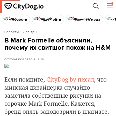
Новости
Куда пойти
Уличная мода
НОВОСТИ
ЗА ДЕНЬ
В Mark Formelle объяснили,
почему их свитшот похож на H&M
CITYDOG.IO
31.07.2018
18
Если помните,
CityDog.by
писал
, что
минская дизайнерка случайно
заметила собственные рисунки на
сорочке Mark Formelle. Кажется,
бренд опять заподозрили в плагиате.