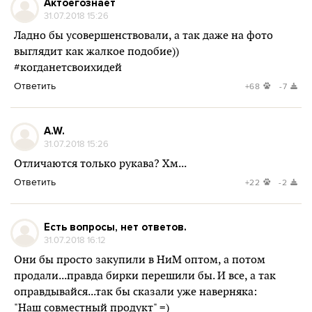
Актоегознает
31.07.2018 15:26
Ладно бы усовершенствовали, а так даже на фото
выглядит как жалкое подобие))
#когданетсвоихидей
Ответить
+68
-7
A.W.
31.07.2018 15:26
Отличаются только рукава? Хм...
Ответить
+22
-2
Есть вопросы, нет ответов.
31.07.2018 16:12
Они бы просто закупили в НиМ оптом, а потом
продали...правда бирки перешили бы. И все, а так
оправдывайся...так бы сказали уже наверняка:
"Наш совместный продукт" =)