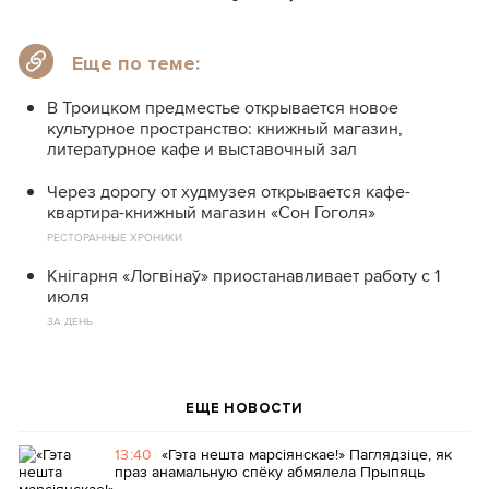
Еще по теме:
В Троицком предместье открывается новое
культурное пространство: книжный магазин,
литературное кафе и выставочный зал
Через дорогу от худмузея открывается кафе-
квартира-книжный магазин «Сон Гоголя»
РЕСТОРАННЫЕ ХРОНИКИ
Кнігарня «Логвінаў» приостанавливает работу с 1
июля
ЗА ДЕНЬ
ЕЩЕ НОВОСТИ
13:40
«Гэта нешта марсіянскае!» Паглядзіце, як
праз анамальную спёку абмялела Прыпяць