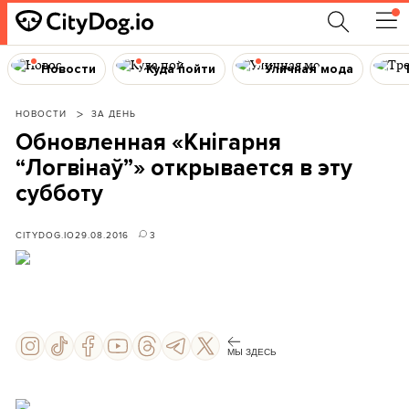
Новости
Куда пойти
Уличная мода
НОВОСТИ
ЗА ДЕНЬ
Обновленная «Кнігарня
“Логвінаў”» открывается в эту
субботу
CITYDOG.IO
29.08.2016
3
МЫ ЗДЕСЬ