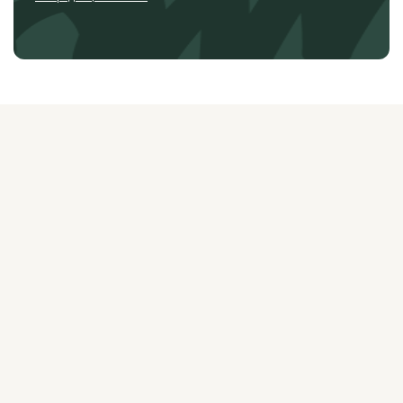
О ЖУРНАЛЕ
РЕКЛАМОДАТЕЛЯМ
ВАКАНСИИ
ОРГАНИЗАТОРАМ
МЕРОПРИЯТИЙ
ПРАВОВАЯ ИНФОРМАЦИЯ
ПОЛИТИКА
КОНФИДЕНЦИАЛЬНОСТИ