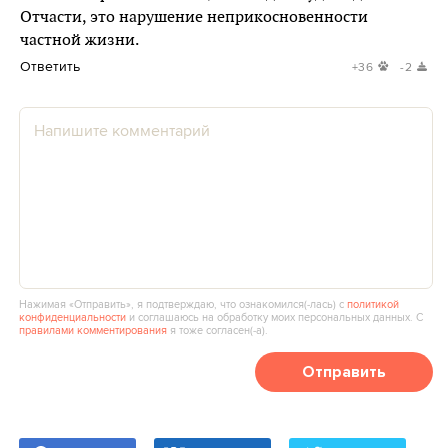
Отчасти, это нарушение неприкосновенности
частной жизни.
Ответить
+36
-2
Нажимая «Отправить», я подтверждаю, что ознакомился(‑лась) с
политикой
конфиденциальности
и соглашаюсь на обработку моих персональных данных. С
правилами комментирования
я тоже согласен(‑а).
Отправить