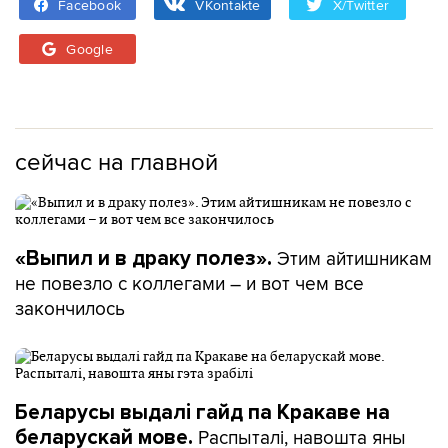
Facebook
VKontakte
X/Twitter
Google
сейчас на главной
Этим айтишникам
«Выпил и в драку полез».
не повезло с коллегами – и вот чем все
закончилось
Беларусы выдалі гайд па Кракаве на
Распыталі, навошта яны
беларускай мове.