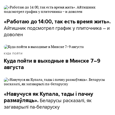
«Работаю до 14:00, так есть время жить».
Айтишник подсмотрел график у плиточника – и
доволен
КУДА ПОЙТИ
Куда пойти в выходные в Минске 7–9
августа
«Навучуся як Купала, тады і пачну
Беларусы расказалі, як
размаўляць».
загаварылі па-беларуску