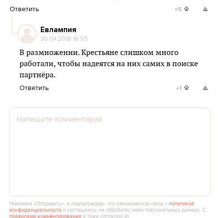
Ответить
+5
Евлампия
30.04.2018 16:55
В размножении. Крестьяне слишком много
работали, чтобы надеятся на них самих в поиске
партнёра.
Ответить
+1
Нажимая «Отправить», я подтверждаю, что ознакомился(‑лась) с
политикой
конфиденциальности
и соглашаюсь на обработку моих персональных данных. С
правилами комментирования
я тоже согласен(‑а).