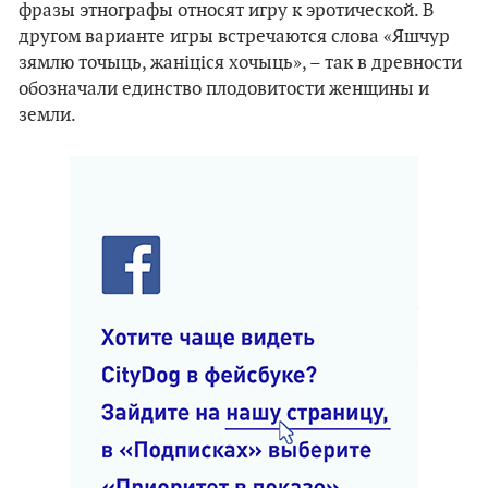
фразы этнографы относят игру к эротической. В
другом варианте игры встречаются слова «Яшчур
зямлю точыць, жаніціся хочыць», – так в древности
обозначали единство плодовитости женщины и
земли.