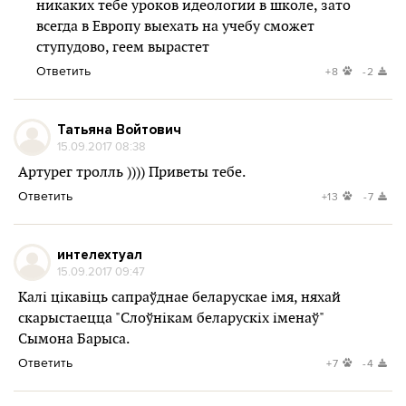
никаких тебе уроков идеологии в школе, зато
всегда в Европу выехать на учебу сможет
ступудово, геем вырастет
Ответить
+8
-2
Татьяна Войтович
15.09.2017 08:38
Артурег тролль )))) Приветы тебе.
Ответить
+13
-7
интелехтуал
15.09.2017 09:47
Калі цікавіць сапраўднае беларускае імя, няхай
скарыстаецца "Слоўнікам беларускіх іменаў"
Сымона Барыса.
Ответить
+7
-4