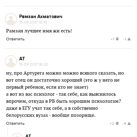
Рвмзан Ахматович
15.09.2017 15:10
Рамзан лучшее имя жи есть!
Ответить
+1
-1
AT
15.09.2017 16:20
ну, про Артурега можно можно всякого сказать, но
вот отец он достаточно хороший (это ж у него не
первый ребенок, если кто не знает)
а вот из вас психолог - так себе, как выяснилось
впрочем, откуда в РБ быть хорошим психологам?
даже в ЕГУ учат так себе, а в собственно
белорусских вузах - вообще позорище.
Ответить
+2
-4
AT