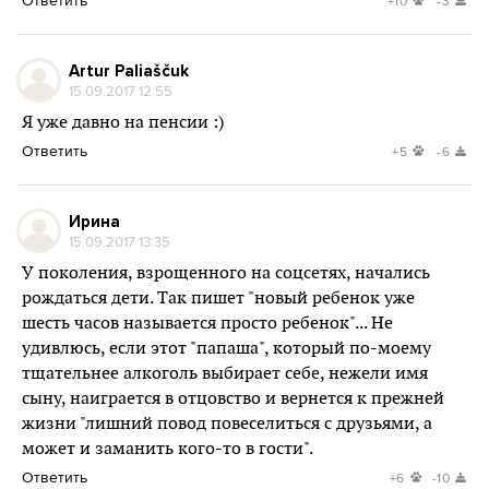
Ответить
+10
-3
Artur Paliaščuk
15.09.2017 12:55
Я уже давно на пенсии :)
Ответить
+5
-6
Ирина
15.09.2017 13:35
У поколения, взрощенного на соцсетях, начались
рождаться дети. Так пишет "новый ребенок уже
шесть часов называется просто ребенок"... Не
удивлюсь, если этот "папаша", который по-моему
тщательнее алкоголь выбирает себе, нежели имя
сыну, наиграется в отцовство и вернется к прежней
жизни "лишний повод повеселиться с друзьями, а
может и заманить кого-то в гости".
Ответить
+6
-10