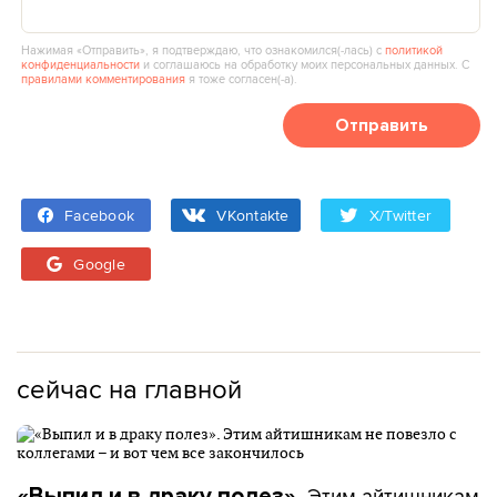
Нажимая «Отправить», я подтверждаю, что ознакомился(‑лась) с
политикой
конфиденциальности
и соглашаюсь на обработку моих персональных данных. С
правилами комментирования
я тоже согласен(‑а).
Отправить
Facebook
VKontakte
X/Twitter
Google
сейчас на главной
Этим айтишникам
«Выпил и в драку полез».