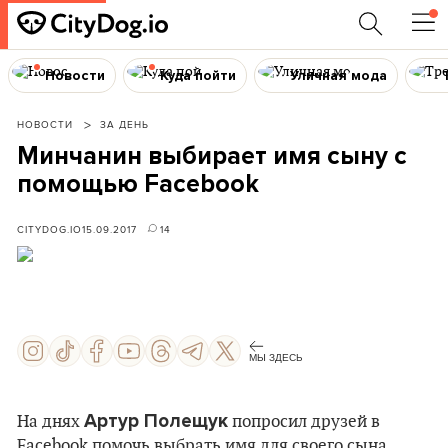
Новости
Куда пойти
Уличная мода
НОВОСТИ
ЗА ДЕНЬ
Минчанин выбирает имя сыну с
помощью Facebook
CITYDOG.IO
15.09.2017
14
МЫ ЗДЕСЬ
Артур Полещук
На днях
попросил друзей в
Facebook помочь выбрать имя для своего сына.