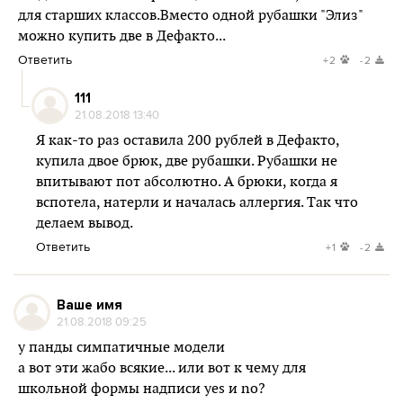
для старших классов.Вместо одной рубашки "Элиз"
можно купить две в Дефакто...
Ответить
+2
-2
111
21.08.2018 13:40
Я как-то раз оставила 200 рублей в Дефакто,
купила двое брюк, две рубашки. Рубашки не
впитывают пот абсолютно. А брюки, когда я
вспотела, натерли и началась аллергия. Так что
делаем вывод.
Ответить
+1
-2
Ваше имя
21.08.2018 09:25
у панды симпатичные модели
а вот эти жабо всякие... или вот к чему для
школьной формы надписи yes и no?