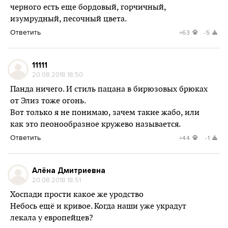
черного есть еще бордовый, горчичный,
изумрудный, песочный цвета.
Ответить
+63
-5
11111
20.08.2018 18:50
Панда ничего. И стиль пацана в бирюзовых брюках
от Элиз тоже огонь.
Вот только я не понимаю, зачем такие жабо, или
как это пеонообразное кружево называется.
Ответить
+44
-1
Алёна Дмитриевна
20.08.2018 18:51
Хоспади прости какое же уродство
Небось ещё и кривое. Когда наши уже украдут
лекала у европейцев?