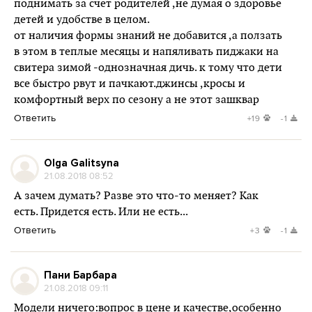
поднимать за счет родителей ,не думая о здоровье
детей и удобстве в целом.
от наличия формы знаний не добавится ,а ползать
в этом в теплые месяцы и напяливать пиджаки на
свитера зимой -однозначная дичь. к тому что дети
все быстро рвут и пачкают.джинсы ,кросы и
комфортный верх по сезону а не этот зашквар
Ответить
+19
-1
Olga Galitsyna
21.08.2018 08:52
А зачем думать? Разве это что-то меняет? Как
есть. Придется есть. Или не есть...
Ответить
+3
-1
Пани Барбара
21.08.2018 09:11
Модели ничего:вопрос в цене и качестве,особенно