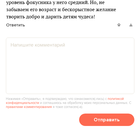
уровень фокусника у него средний. Но, не
забываем его возраст и бескорыстное желание
творить добро и дарить детям чудеса!
Ответить
Нажимая «Отправить», я подтверждаю, что ознакомился(‑лась) с
политикой
конфиденциальности
и соглашаюсь на обработку моих персональных данных. С
правилами комментирования
я тоже согласен(‑а).
Отправить