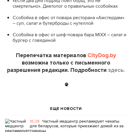
«Если два дня подряд поел борщ, это не
смертельно». Диетолог о правильных ссобойках
Ссобойка в офис от повара ресторана «Амстердам»
– суп, салат и бутерброды с нутеллой
Ссобойка в офис от шеф-повара бара MIXX – салат и
бургер с говядиной
Перепечатка материалов
CityDog.by
возможна только с письменного
разрешения редакции. Подробности
здесь.
ЕЩЕ НОВОСТИ
16:38
Частный медцентр рекламирует чекапы
для беларусов, которые приезжают домой из-за
границы