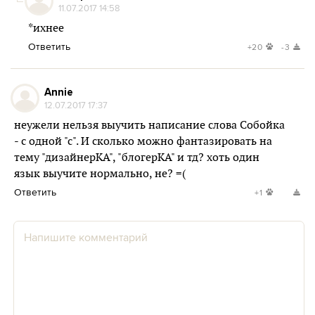
11.07.2017 14:58
*ихнее
Ответить
+20
-3
Annie
12.07.2017 17:37
неужели нельзя выучить написание слова Собойка
- с одной "с". И сколько можно фантазировать на
тему "дизайнерКА", "блогерКА" и тд? хоть один
язык выучите нормально, не? =(
Ответить
+1