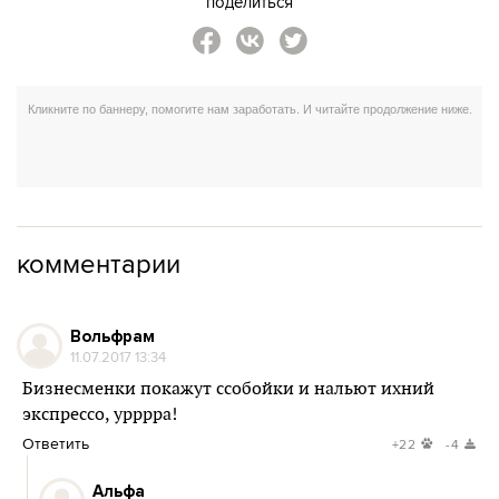
поделиться
комментарии
Вольфрам
11.07.2017 13:34
Бизнесменки покажут ссобойки и нальют ихний
экспрессо, урррра!
Ответить
+22
-4
Альфа