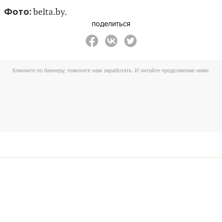
Фото:
belta.by.
поделиться