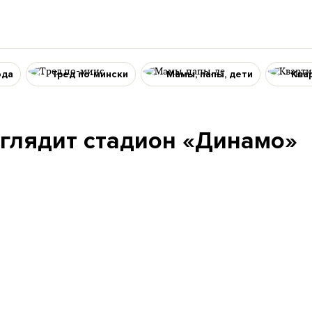
ода
Тред по-мински
Мамы, папы, дети
Ква
ыглядит стадион «Динамо»