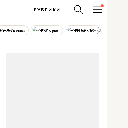
РУБРИКИ
ртиросъемка
Гісторыя
Пора к психологу