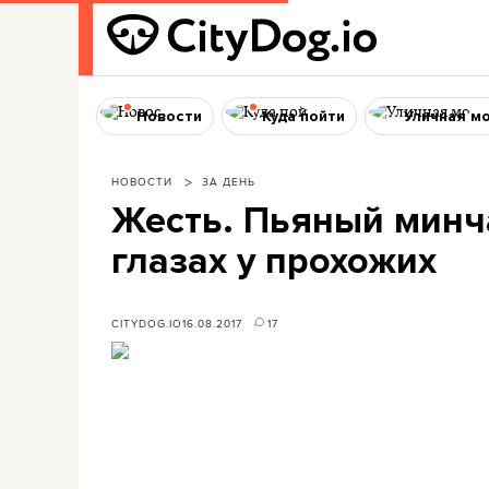
Новости
Куда пойти
Уличная м
НОВОСТИ
ЗА ДЕНЬ
Жесть. Пьяный минч
глазах у прохожих
CITYDOG.IO
16.08.2017
17