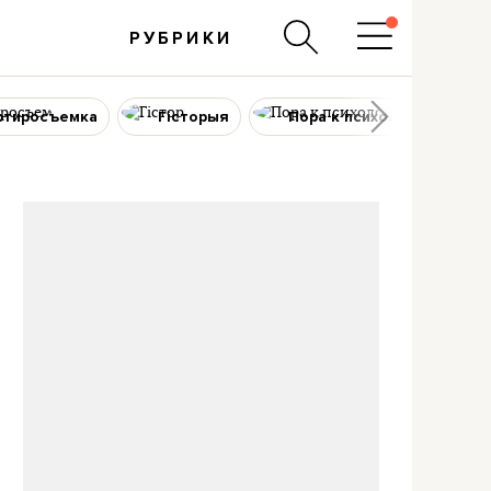
РУБРИКИ
ртиросъемка
Гісторыя
Пора к психологу