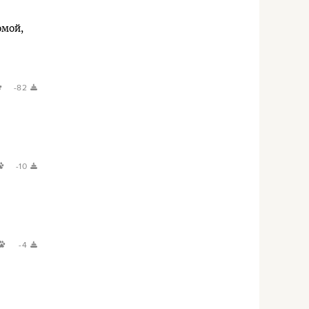
омой,
-82
-10
-4