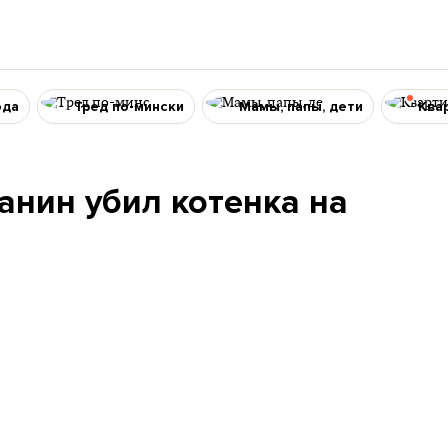
ода
Тред по-мински
Мамы, папы, дети
Ква
анин убил котенка на