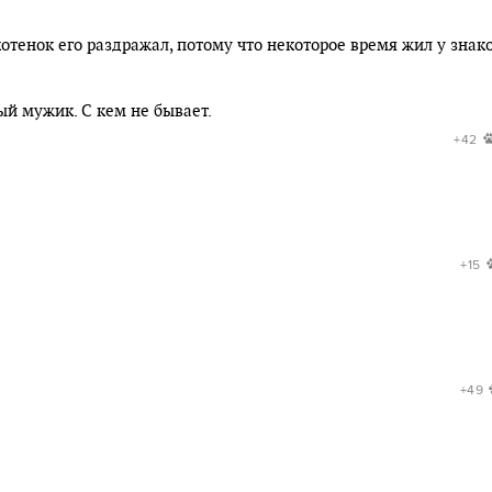
котенок его раздражал, потому что некоторое время жил у знак
ый мужик. С кем не бывает.
+42
+15
+49