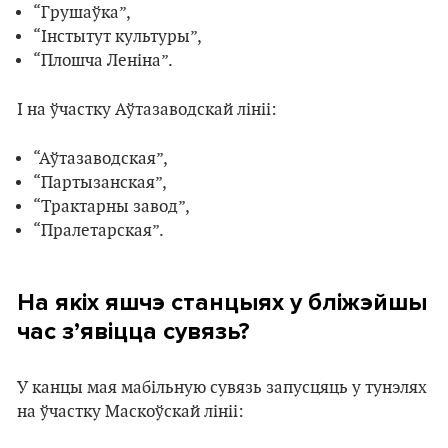
“Грушаўка”,
“Інстытут культуры”,
“Плошча Леніна”.
І на ўчастку Аўтазаводскай лініі:
“Аўтазаводская”,
“Партызанская”,
“Трактарны завод”,
“Пралетарская”.
На якіх яшчэ станцыях у бліжэйшы
час з’явіцца сувязь?
У канцы мая мабільную сувязь запусцяць у тунэлях
на ўчастку Маскоўскай лініі: