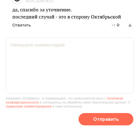
14.05.2019 14:37
да, спасибо за уточнение.
последний случай - это в сторону Октябрьской
Ответить
+1
Нажимая «Отправить», я подтверждаю, что ознакомился(‑лась) с
политикой
конфиденциальности
и соглашаюсь на обработку моих персональных данных. С
правилами комментирования
я тоже согласен(‑а).
Отправить