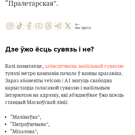
“Пралетарская”.
МЫ ЗДЕСЬ
Дзе ўжо ёсць сувязь і не?
Калі памятаеце,
забяспечваць мабільнай сувяззю
тунэлі метро кампанія пачала ў канцы красавіка.
Зараз абаненты velcom | A1 могуць свабодна
карыстацца галасавой сувяззю і мабільным
інтэрнэтам на адрэзку, які аб’ядноўвае ўжо шэсць
станцый Маскоўскай лініі:
“Малінаўка”,
“Пятроўшчына”,
“Міхалова”,