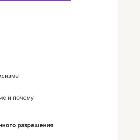
ексизме
аме и почему
нного разрешения