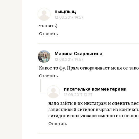
пыщпыщ
12.09.2017 14:57
этапять)
Ответить
Марина Скарлыгина
12.09.2017 14:57
Какое то фу. Прям отворачивает меня от так
Ответить
писателька комментариев
13.09.2017 10:37
надо зайти в их инстаграм и оценить вес
завистливый ситидог вырвал из контекст
ситидог использовали именно его по по
Ответить