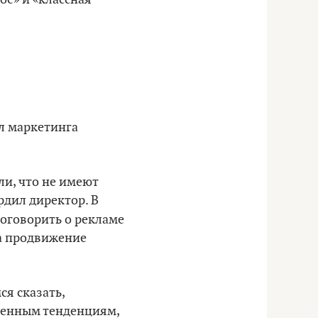
л маркетинга
ли, что не имеют
рдил директор. В
оговорить о рекламе
за продвижение
ся сказать,
менным тенденциям,