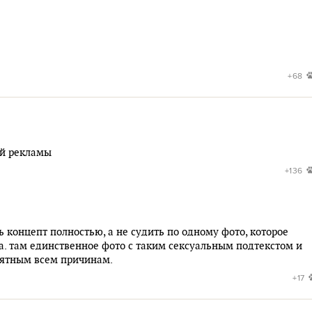
+68
ой рекламы
+136
ь концепт полностью, а не судить по одному фото, которое
а. там единственное фото с таким сексуальным подтекстом и
нятным всем причинам.
+17