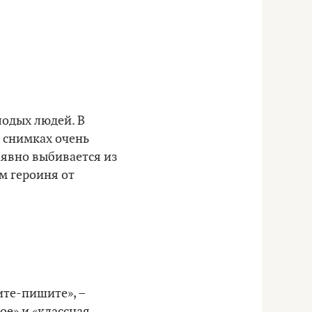
одых людей. В
х снимках очень
 явно выбивается из
ом героиня от
ите-пишите», –
ое» и «классная