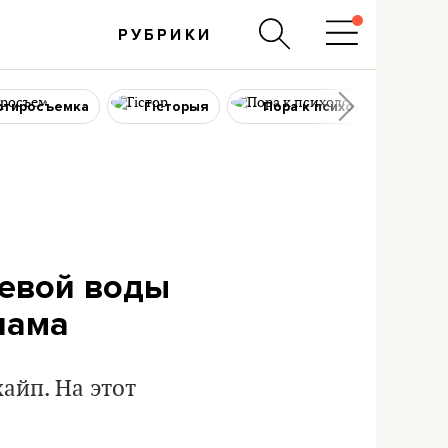
РУБРИКИ
ртиросъемка
Гісторыя
Пора к психологу
ьевой воды
лама
айп. На этот