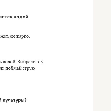
ается водой
жет, ей жарко.
ь водой. Выбрали эту
дж: поймай струю
й культуры?