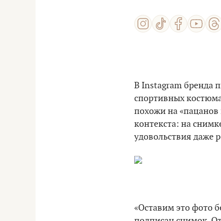
В Instagram бренда 
спортивных костюмах
похожи на «пацанов 
контекста: на снимк
удовольствия даже 
«Оставим это фото б
подписан снимок. От