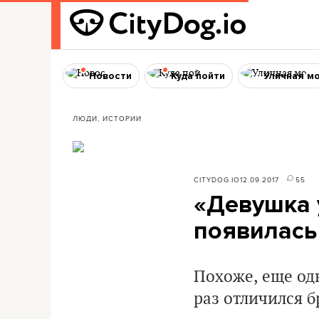
Новости
Куда пойти
Уличная м
ЛЮДИ, ИСТОРИИ
CITYDOG.IO
12.09.2017
55
«Девушка 
появилась
Похоже, еще од
раз отличился 