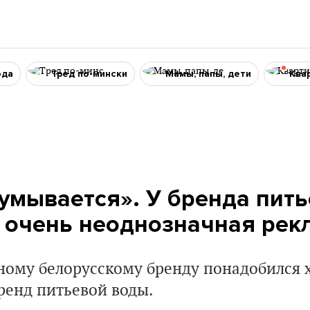
ода
Тред по-мински
Мамы, папы, дети
Ква
умывается». У бренда пит
 очень неоднозначная рек
ному белорусскому бренду понадобился х
бренд питьевой воды.