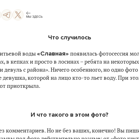
МЫ ЗДЕСЬ
Что случилось
«Славная»
питьевой воды
появилась фотосессия мол
, в кепках и просто в лосинах – ребята на некоторы
и девуль с района». Ничего особенного, но одно фото
е девушка, которой на лицо кто-то льет воду. При эт
рот приоткрыла.
И что такого в этом фото?
ез комментариев. Но не без ваших, конечно! Вы пиш
зывы под фото действительно разные: от «фото крут