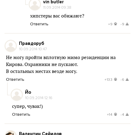
vin butler
11.09.2014 09:38
хипстеры вас обижают?
Ответить
+9
-9
Правдоруб
10.09.2014 10:47
Не могу пройти вплотную мимо резиденции на
Кирова. Охранники не пускают.
В остальных местах везде могу.
Ответить
+133
-6
Йо
10.09.2014 12:16
супер, чувак!)
Ответить
+14
-4
Валентин Сейидов