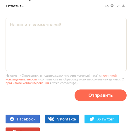
Ответить
+5
-3
Нажимая «Отправить», я подтверждаю, что ознакомился(‑лась) с
политикой
конфиденциальности
и соглашаюсь на обработку моих персональных данных. С
правилами комментирования
я тоже согласен(‑а).
Отправить
Facebook
VKontakte
X/Twitter