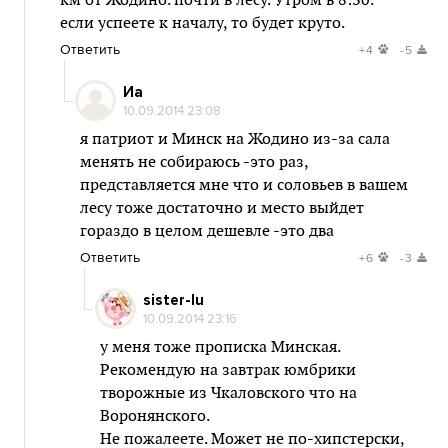
км от Жодино. почти в лесу. Утром в 8:30.
если успеете к началу, то будет круто.
Ответить
+4
-5
Иа
10.09.2014 23:08
я патриот и Минск на Жодино из-за сала
менять не собираюсь -это раз,
представляется мне что и соловьев в вашем
лесу тоже достаточно и место выйдет
гораздо в целом дешевле -это два
Ответить
+6
-3
sister-lu
10.09.2014 23:16
у меня тоже прописка Минская.
Рекомендую на завтрак юмбрики
творожные из Чкаловского что на
Воронянского.
Не пожалеете. Может не по-хипстерски,