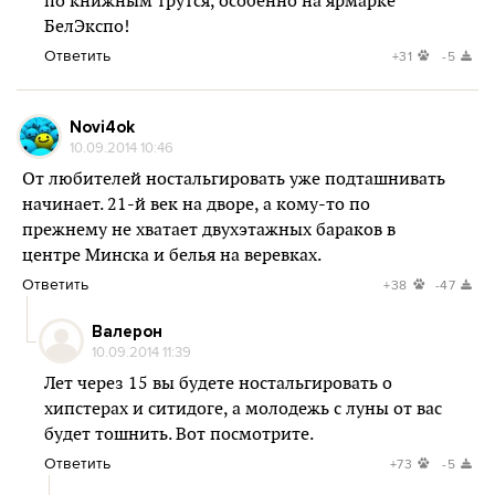
по книжным трутся, особенно на ярмарке
БелЭкспо!
Ответить
+31
-5
Novi4ok
10.09.2014 10:46
От любителей ностальгировать уже подташнивать
начинает. 21-й век на дворе, а кому-то по
прежнему не хватает двухэтажных бараков в
центре Минска и белья на веревках.
Ответить
+38
-47
Валерон
10.09.2014 11:39
Лет через 15 вы будете ностальгировать о
хипстерах и ситидоге, а молодежь с луны от вас
будет тошнить. Вот посмотрите.
Ответить
+73
-5