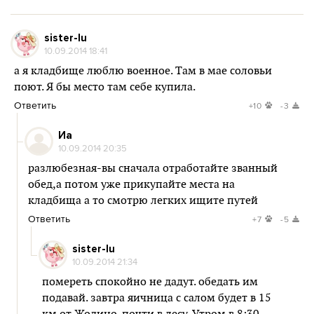
sister-lu
10.09.2014 18:41
а я кладбище люблю военное. Там в мае соловьи
поют. Я бы место там себе купила.
Ответить
+10
-3
Иа
10.09.2014 20:35
разлюбезная-вы сначала отработайте званный
обед,а потом уже прикупайте места на
кладбища а то смотрю легких ищите путей
Ответить
+7
-5
sister-lu
10.09.2014 21:34
помереть спокойно не дадут. обедать им
подавай. завтра яичница с салом будет в 15