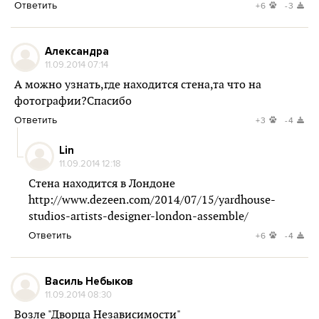
Ответить
+6
-3
Александра
11.09.2014 07:14
А можно узнать,где находится стена,та что на
фотографии?Спасибо
Ответить
+3
-4
Lin
11.09.2014 12:18
Стена находится в Лондоне
http://www.dezeen.com/2014/07/15/yardhouse-
studios-artists-designer-london-assemble/
Ответить
+6
-4
Василь Небыков
11.09.2014 08:30
Возле "Дворца Независимости"