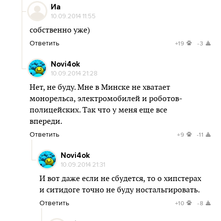
Иа
10.09.2014 11:55
собственно уже)
Ответить
+19
-3
Novi4ok
10.09.2014 21:28
Нет, не буду. Мне в Минске не хватает
монорельса, электромобилей и роботов-
полицейских. Так что у меня еще все
впереди.
Ответить
+9
-11
Novi4ok
10.09.2014 21:31
И вот даже если не сбудется, то о хипстерах
и ситидоге точно не буду ностальгировать.
Ответить
+10
-8