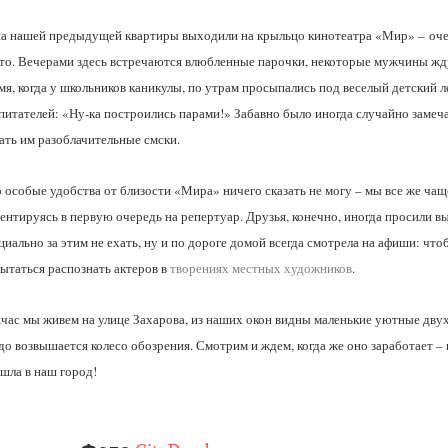
а нашей предыдущей квартиры выходили на крыльцо кинотеатра «Мир» – очен
то. Вечерами здесь встречаются влюбленные парочки, некоторые мужчины жду
мя, когда у школьников каникулы, по утрам просыпались под веселый детский л
питателей: «Ну-ка построились парами!» Забавно было иногда случайно замеч
ать им разоблачительные смски.
 особые удобства от близости «Мира» ничего сказать не могу – мы все же чащ
ентируясь в первую очередь на репертуар. Друзья, конечно, иногда просили в
циально за этим не ехать, ну и по дороге домой всегда смотрела на афиши: чтоб
ытаться распознать актеров в
творениях местных художников
.
час мы живем на улице Захарова, из наших окон видны маленькие уютные дву
до возвышается колесо обозрения. Смотрим и ждем, когда же оно заработает – в
шла в наш город!