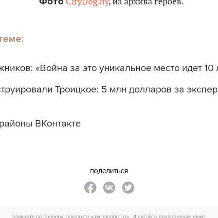
Фото
CityDog.by
, из архива героев.
теме:
ников: «Война за это уникальное место идет 10 
струировали Троицкое: 5 млн долларов за экспе
районы ВКонтакте
поделиться