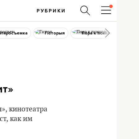
РУБРИКИ
ртиросъемка
Гісторыя
Пора к психологу
ит»
», кинотеатра
т, как им