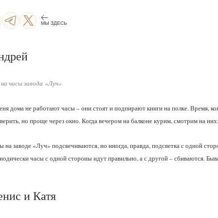
МЫ ЗДЕСЬ
ндрей
 на часы завода «Луч»
еня дома не работают часы – они стоят и подпирают книги на полке. Время, к
верить, но проще через окно. Когда вечером на балконе курим, смотрим на них:
ы на заводе «Луч» подсвечиваются, но иногда, правда, подсветка с одной стор
иодически часы с одной стороны идут правильно, а с другой – сбиваются. Быва
енис и Катя