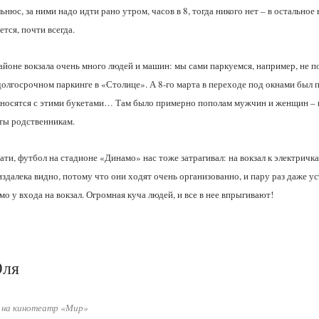
ьнюс, за ними надо идти рано утром, часов в 8, тогда никого нет – в остальное 
ется, почти всегда.
айоне вокзала очень много людей и машин: мы сами паркуемся, например, не по
долгосрочном паркинге в «Столице». А 8-го марта в переходе под окнами был п
 носятся с этими букетами… Там было примерно пополам мужчин и женщин – н
ты родственникам.
ати, футбол на стадионе «Динамо» нас тоже затрагивал: на вокзал к электрич
издалека видно, потому что они ходят очень организованно, и пару раз даже у
мо у входа на вокзал. Огромная куча людей, и все в нее впрыгивают!
ля
 на кинотеатр «Мир»