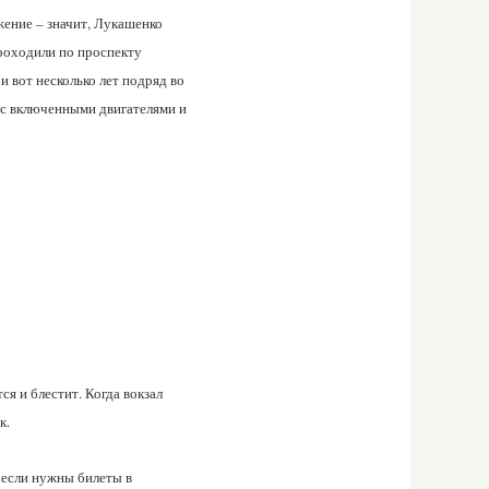
жение – значит, Лукашенко
проходили по проспекту
 вот несколько лет подряд во
ы с включенными двигателями и
ся и блестит. Когда вокзал
к.
 если нужны билеты в