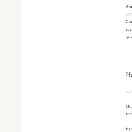
А е
еде
Ско
вре
дым
Н
вид
Мои
тол
Из 