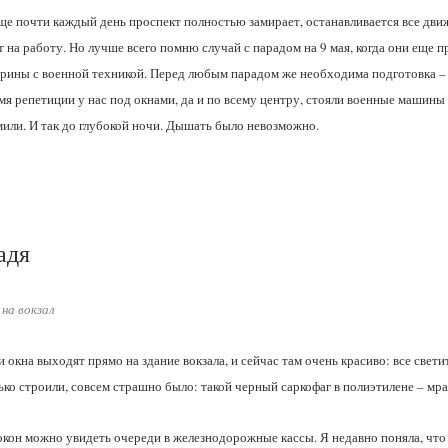
ще почти каждый день проспект полностью замирает, останавливается все дви
т на работу. Но лучше всего помню случай с парадом на 9 мая, когда они еще 
рины с военной техникой. Перед любым парадом же необходима подготовка – и
мя репетиции у нас под окнами, да и по всему центру, стояли военные машин
или. И так до глубокой ночи. Дышать было невозможно.
адя
 на вокзал
 окна выходят прямо на здание вокзала, и сейчас там очень красиво: все светит
ько строили, совсем страшно было: такой черный саркофаг в полиэтилене – мра
окон можно увидеть очереди в железнодорожные кассы. Я недавно поняла, что