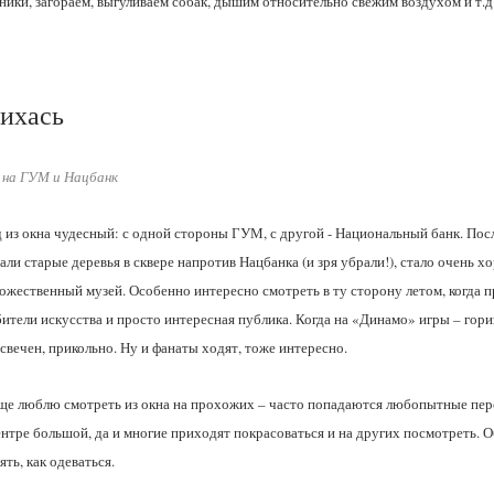
ники, загораем, выгуливаем собак, дышим относительно свежим воздухом и т.д
ихась
 на ГУМ и Нацбанк
 из окна чудесный: с одной стороны ГУМ, с другой - Национальный банк. После
али старые деревья в сквере напротив Нацбанка (и зря убрали!), стало очень
ожественный музей. Особенно интересно смотреть в ту сторону летом, когда 
ители искусства и просто интересная публика. Когда на «Динамо» игры – гор
свечен, прикольно. Ну и фанаты ходят, тоже интересно.
ще люблю смотреть из окна на прохожих – часто попадаются любопытные пер
ентре большой, да и многие приходят покрасоваться и на других посмотреть. 
ять, как одеваться.