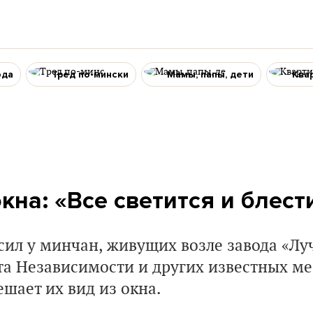
ода
Тред по-мински
Мамы, папы, дети
Ква
кна: «Все светится и блест
ил у минчан, живущих возле завода «Луч
та Независимости и других известных мес
шает их вид из окна.