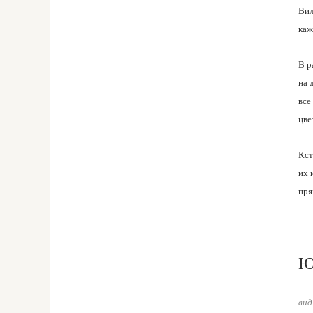
Вил
каж
В р
на 
все
цве
Кст
их 
пря
Ю
вид