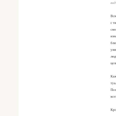
вид
Всю
с т
смо
изн
бли
ули
люд
цел
Каж
туа
Поэ
все
Кро