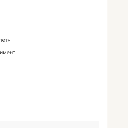
лет»
римент