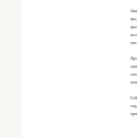
Окн
мес
вре
вос
пис
Про
ори
спе
поп
Сей
гор
при