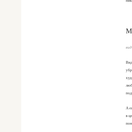
пик
М
вид
В
ид
убр
худ
люб
под
А е
в ц
пон