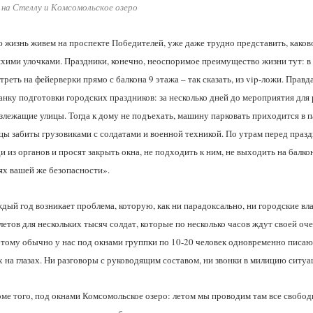
 на Стеллу и Комсомольское озеро
 жизнь живем на проспекте Победителей, уже даже трудно представить, каково
ихими улочками. Праздники, конечно, неоспоримое преимущество жизни тут: в
треть на фейерверки прямо с балкона 9 этажа – так сказать, из vip-ложи. Правд
анку подготовки городских праздников: за несколько дней до мероприятия дл
злежащие улицы. Тогда к дому не подъехать, машину парковать приходится в п
цы забиты грузовиками с солдатами и военной техникой. По утрам перед праз
и из органов и просят закрыть окна, не подходить к ним, не выходить на балк
ях вашей же безопасности».
дый год возникает проблема, которую, как ни парадоксально, ни городские вл
летов для нескольких тысяч солдат, которые по несколько часов ждут своей оч
тому обычно у нас под окнами группки по 10-20 человек одновременно писаю
х на глазах. Ни разговоры с руководящим составом, ни звонки в милицию ситу
ме того, под окнами Комсомольское озеро: летом мы проводим там все свобод