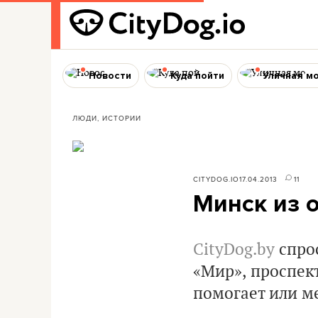
Новости
Куда пойти
Уличная м
ЛЮДИ, ИСТОРИИ
CITYDOG.IO
17.04.2013
11
Минск из о
CityDog.by
спрос
«Мир», проспек
помогает или ме