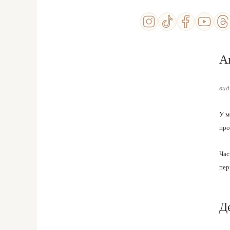
А
вид
У м
про
Час
пер
Д