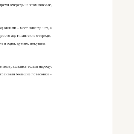
время очередь на этом вокзале,
д окнами – мест никогда нет, а
росто ад: гигантские очереди,
е я одна, думаю, покупала
кам возвращались толпы народу:
страивали большие потасовки –