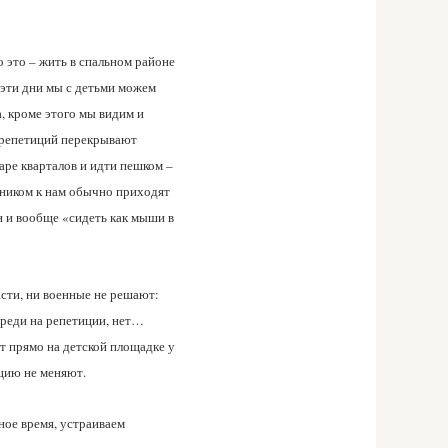
 это – жить в спальном районе
 эти дни мы с детьми можем
а, кроме этого мы видим и
я репетиций перекрывают
аре кварталов и идти пешком –
дником к нам обычно приходят
он и вообще «сидеть как мыши в
асти, ни военные не решают:
ереди на репетиции, нет…
т прямо на детской площадке у
ацию не меняют.
ное время, устраиваем