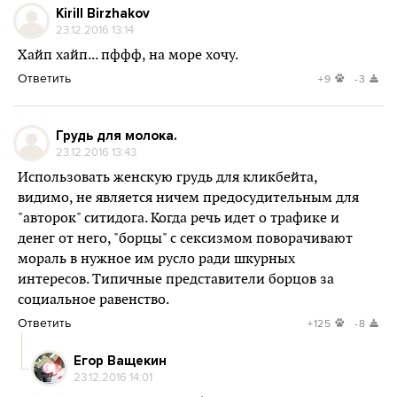
Kirill Birzhakov
23.12.2016 13:14
Хайп хайп... пффф, на море хочу.
Ответить
+9
-3
Грудь для молока.
23.12.2016 13:43
Использовать женскую грудь для кликбейта,
видимо, не является ничем предосудительным для
"авторок" ситидога. Когда речь идет о трафике и
денег от него, "борцы" с сексизмом поворачивают
мораль в нужное им русло ради шкурных
интересов. Типичные представители борцов за
социальное равенство.
Ответить
+125
-8
Егор Ващекин
23.12.2016 14:01