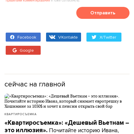
правилами комментирования
я тоже согласен(‑а).
Отправить
Facebook
VKontakte
X/Twitter
Google
сейчас на главной
КВАРТИРОСЪЕМКА
«Квартиросъемка»: «Дешевый Вьетнам –
Почитайте историю Ивана,
это иллюзия».