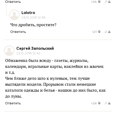
Ответить
+36
-7
Lolotro
24.12.2016 12:46
Что дробить, простите?
Ответить
+21
-2
Сергей Запольский
23.12.2016 12:43
Обнаженка была всюду - газеты, журналы,
календари, игральные карты, наклейки из жвачек
и т.д.
Чем ближе дело шло к нулевым, тем лучше
выглядели модели. Прорывом стали немецкие
каталоги одежды и белья - нашим до них было, как
до луны.
Ответить
+28
-7