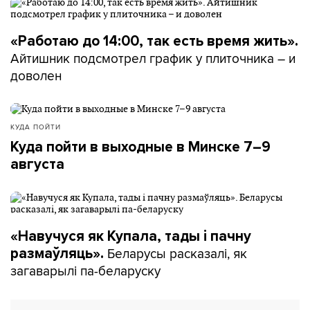
«Работаю до 14:00, так есть время жить».
Айтишник подсмотрел график у плиточника – и
доволен
КУДА ПОЙТИ
Куда пойти в выходные в Минске 7–9
августа
«Навучуся як Купала, тады і пачну
Беларусы расказалі, як
размаўляць».
загаварылі па-беларуску