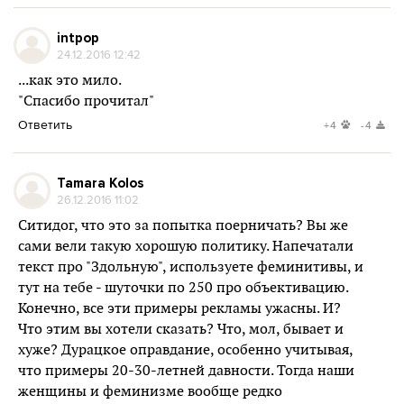
intpop
24.12.2016 12:42
...как это мило.
"Спасибо прочитал"
Ответить
+4
-4
Tamara Kolos
26.12.2016 11:02
Ситидог, что это за попытка поерничать? Вы же
сами вели такую хорошую политику. Напечатали
текст про "Здольную", используете феминитивы, и
тут на тебе - шуточки по 250 про объективацию.
Конечно, все эти примеры рекламы ужасны. И?
Что этим вы хотели сказать? Что, мол, бывает и
хуже? Дурацкое оправдание, особенно учитывая,
что примеры 20-30-летней давности. Тогда наши
женщины и феминизме вообще редко