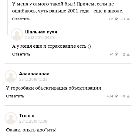
У меня у самого такой был! Причем, если не
ошибаюсь, чуть раньше 2001 года - еще в школе.
Ответить
+11
-3
Шальная пуля
25.12.2016 04:08
А у меня еще и страхование есть ))
Ответить
+1
-2
Aaaaaaaaaaa
23.12.2016 12:28
У горсобаки объективация объективации
Ответить
+34
-9
Trololo
23.12.2016 12:38
Фааак, опять дро*ить!