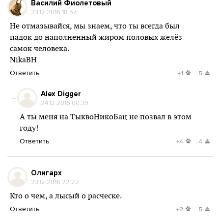
Василий Фиолетовый
23.12.2016 18:57
Не отмазывайся, мы знаем, что ты всегда был
падок до наполненный жиром половых желёз
самок человека.
NikaBH
Ответить
+1
-5
Alex Digger
24.12.2016 00:39
А ты меня на ТыквоНикоБац не позвал в этом
году!
Ответить
+4
-4
Олигарх
23.12.2016 22:22
Кто о чем, а лысый о расческе.
Ответить
+2
-5