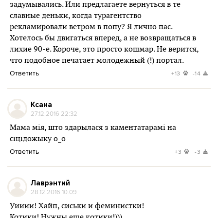
задумывались. Или предлагаете вернуться в те
славные деньки, когда турагентство
рекламировали ветром в попу? Я лично пас.
Хотелось бы двигаться вперед, а не возвращаться в
лихие 90-е. Короче, это просто кошмар. Не верится,
что подобное печатает молодежный (!) портал.
Ответить
+13
-14
Ксана
27.12.2016 22:32
Мама мія, што здарылася з каментатарамі на
сіцідожыку о_о
Ответить
+3
-3
Лаврэнтий
28.12.2016 10:09
Уииии! Хайп, сиськи и феминистки!
Котики! Нужны еще котики!)))