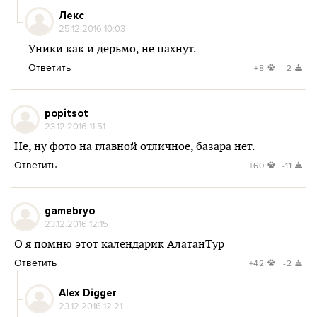
Лекс
25.12.2016 10:03
Уники как и дерьмо, не пахнут.
Ответить
+8
-2
popitsot
23.12.2016 11:51
Не, ну фото на главной отличное, базара нет.
Ответить
+60
-11
gamebryo
23.12.2016 12:15
О я помню этот календарик АлатанТур
Ответить
+42
-2
Alex Digger
23.12.2016 12:21