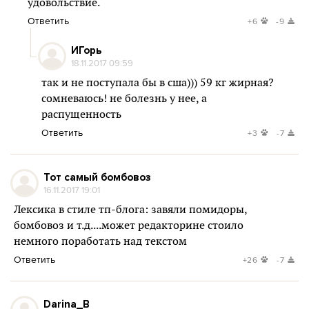
удовольствие.
Ответить
+6
-9
ИГорь
18.11.2017 09:59
так и не поступала бы в сша))) 59 кг жирная?
сомневаюсь! не болезнь у нее, а
распущенность
Ответить
+3
-7
Тот самый бомбовоз
16.11.2017 19:01
Лексика в стиле тп-блога: завяли помидоры,
бомбовоз и т.д....может редакторине стоило
немного поработать над текстом
Ответить
+26
-7
Darina_B