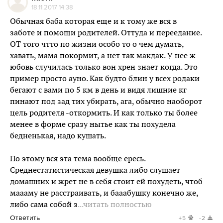
18.11.2017 14:38
Обычная баба которая еще и к тому же вся в
заботе и помощи родителей. Оттуда и переедание.
ОТ того чтто по жизни особо то о чем думать,
хавать, мама покормит, а нет так макдак. У нее ж
юбовь случилась только вон хрен знает когда. Это
пример просто ауно. Как будто блин у всех родаки
бегают с вами по 5 км в день и видя лишние кг
пинают под зад тих убирать, ага, обычно наоборот
цель родителя -откормить. И как только ты более
менее в форме сразу нытье как ты похудела
бедненькая, надо кушать.
По этому вся эта тема вообще ересь.
Среднестатистическая девушка либо слушает
домашних и жрет не в себя стоит ей похудеть, чтоб
маааму не расстраивать, и бааабушку конечно же,
либо сама собой з
...читать полностью
Ответить
+5
-2