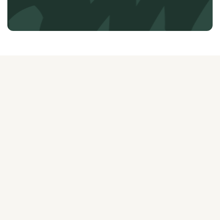
О ЖУРНАЛЕ
РЕКЛАМОДАТЕЛЯМ
ВАКАНСИИ
ОРГАНИЗАТОРАМ
МЕРОПРИЯТИЙ
ПРАВОВАЯ ИНФОРМАЦИЯ
ПОЛИТИКА
КОНФИДЕНЦИАЛЬНОСТИ