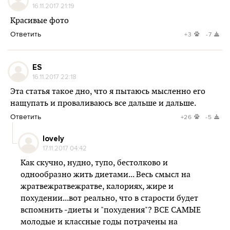
16.11.2017 21:19
Красивые фото
Ответить
+3
-7
ES
16.11.2017 22:18
Эта статья такое дно, что я пытаюсь мысленно его
нащупать и проваливаюсь все дальше и дальше.
Ответить
+26
-5
lovely
17.11.2017 04:42
Как скучно, нудно, тупо, бестолково и
однообразно жить диетами... Весь смысл на
жратвежратвежратве, калориях, жире и
похудении...вот реально, что в старости будет
вспомнить -диеты и "похудения"? ВСЕ САМЫЕ
молодые и классные годы потрачены на