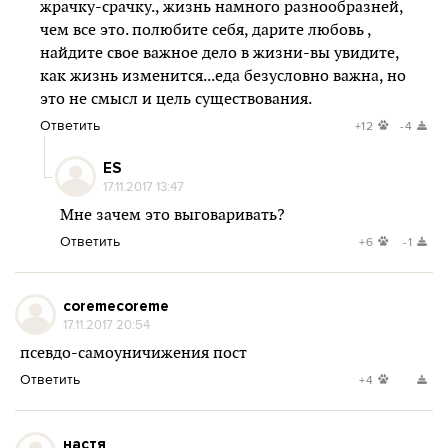
жрачку-срачку., жизнь намного разнообразней,
чем все это. полюбите себя, дарите любовь ,
найдите свое важное дело в жизни-вы увидите,
как жизнь изменится...еда безусловно важна, но
это не смысл и цель существования.
Ответить
+12
-4
ES
17.11.2017 13:47
Мне зачем это выговаривать?
Ответить
+6
-1
coremecoreme
17.11.2017 20:54
псевдо-самоуничижения пост
Ответить
+4
настя