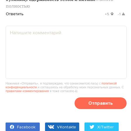
полностью
Ответить
+5
-1
Нажимая «Отправить», я подтверждаю, что ознакомился(‑лась) с
политикой
конфиденциальности
и соглашаюсь на обработку моих персональных данных. С
правилами комментирования
я тоже согласен(‑а).
Отправить
Facebook
VKontakte
X/Twitter