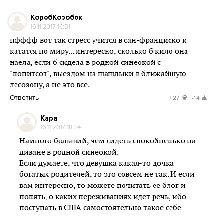
КоробКоробок
16.11.2017 16:51
пфффф вот так стресс учится в сан-франциско и
кататся по миру... интересно, сколько б кило она
наела, если б сидела в родной синеокой с
"попитсот", выездом на шашлыки в ближайшую
лесозону, а не это все.
Ответить
+27
-14
Кара
16.11.2017 18:34
Намного больший, чем сидеть спокойненько на
диване в родной синеокой.
Если думаете, что девушка какая-то дочка
богатых родителей, то это совсем не так. И если
вам интересно, то можете почитать ее блог и
понять, о каких переживаниях идет речь, ибо
поступать в США самостоятельно такое себе