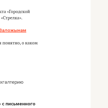
кта «Городской
 «Стрелка».
д Валожынам
я понятно, о каком
ухгалтерию
 с письменного