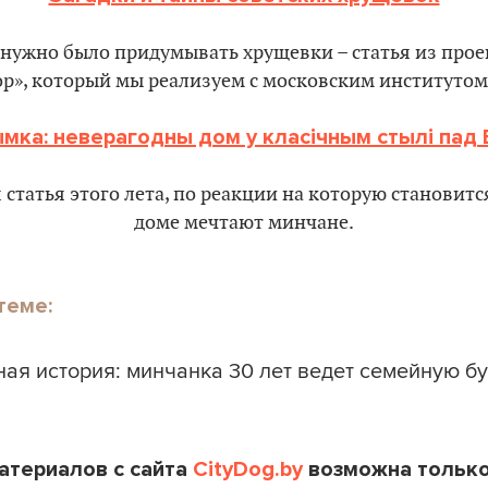
нужно было придумывать хрущевки – статья из прое
р», который мы реализуем с московским институтом
мка: неверагодны дом у класічным стылі па
статья этого лета, по реакции на которую становитс
доме мечтают минчане.
теме:
ная история: минчанка 30 лет ведет семейную б
атериалов с сайта
CityDog.by
возможна только