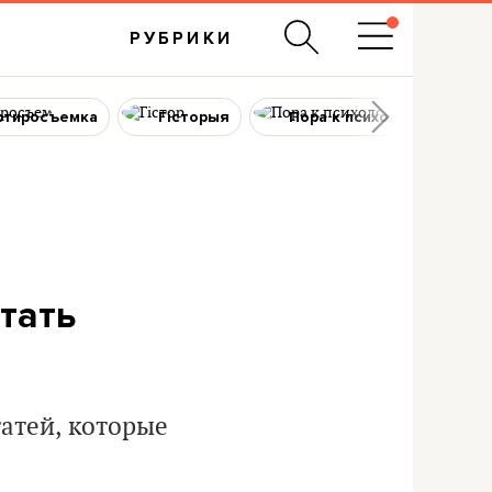
РУБРИКИ
ртиросъемка
Гісторыя
Пора к психологу
итать
атей, которые