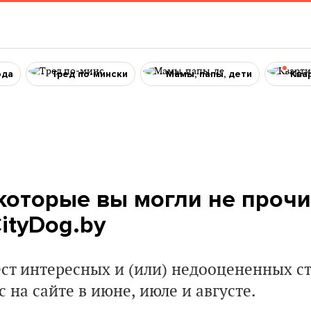
ода
Тред по-мински
Мамы, папы, дети
Ква
 которые вы могли не проч
ityDog.by
ст интересных и (или) недооцененных ст
с на сайте в июне, июле и августе.