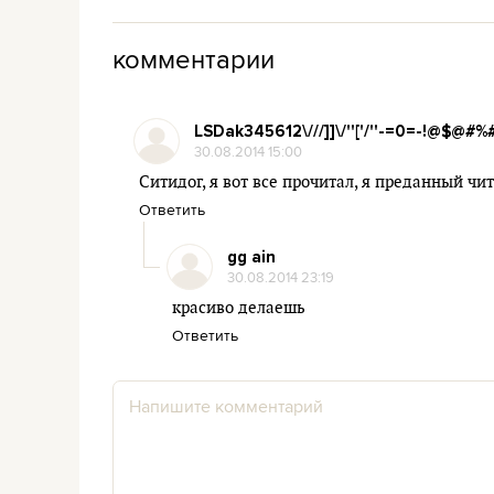
комментарии
LSDak345612\///]]\/''['/''-=0=-!@$@#%
30.08.2014 15:00
Ситидог, я вот все прочитал, я преданный чи
Ответить
gg ain
30.08.2014 23:19
красиво делаешь
Ответить