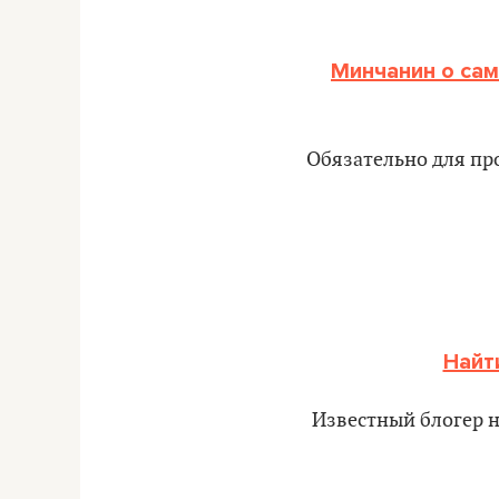
Минчанин о са
Обязательно для про
Найт
Известный блогер н