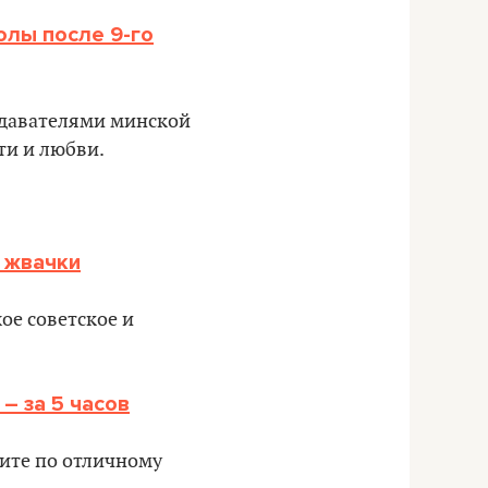
олы после 9-го
одавателями минской
ти и любви.
 жвачки
ое советское и
– за 5 часов
ните по отличному