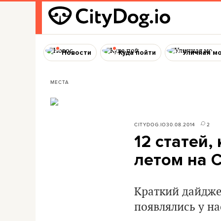
Новости
Куда пойти
Уличная м
МЕСТА
CITYDOG.IO
30.08.2014
2
12 статей,
летом на C
Краткий дайдже
появлялись у на