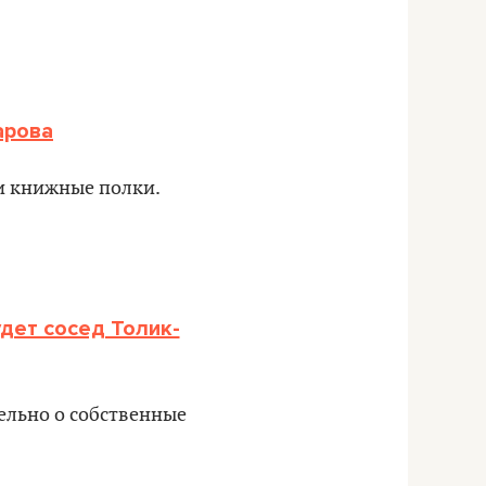
арова
и книжные полки.
дет сосед Толик-
ельно о собственные