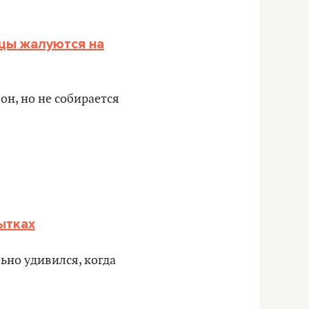
цы жалуются на
он, но не собирается
ытках
ьно удивился, когда