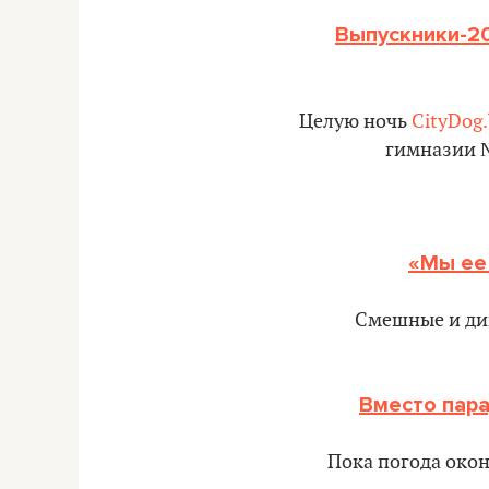
Выпускники-20
Целую ночь
CityDog.
гимназии №
«Мы ее
Смешные и дик
Вместо пара
Пока погода окон