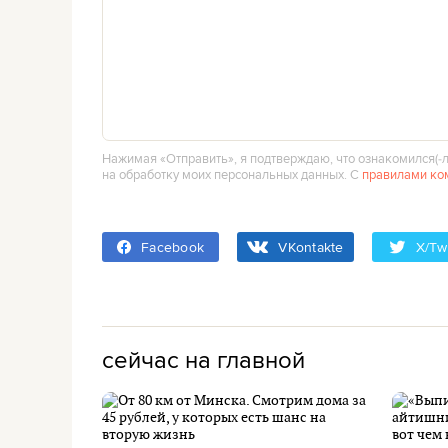
Нажимая «Отправить», я подтверждаю, что ознакомился(‑л
на обработку моих персональных данных. С
правилами ко
Facebook
VKontakte
X/Twi
сейчас на главной