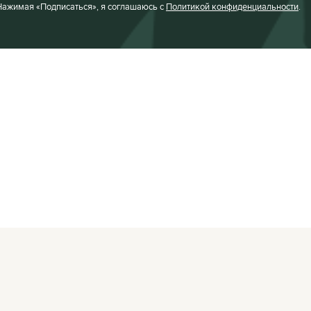
Нажимая «Подписаться», я соглашаюсь с
Политикой конфиденциальности
.
Facebook
VKontakte
Редакция:
editor@
Афиша:
editor@cit
Instagram
Twitter
Реклама:
editor@c
Telegram
TikTok
YouTube
RSS