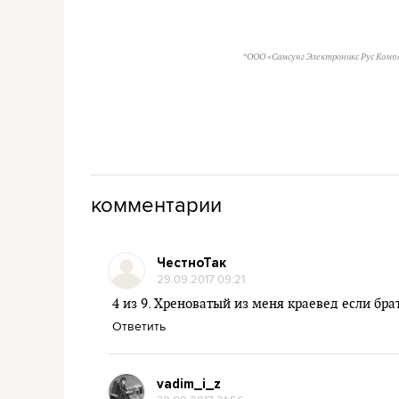
*ООО «Самсунг Электроникс Рус Комп
комментарии
ЧестноТак
29.09.2017 09:21
4 из 9. Хреноватый из меня краевед если брат
Ответить
vadim_i_z