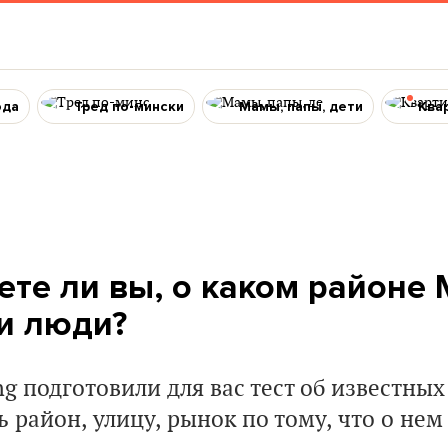
ода
Тред по-мински
Мамы, папы, дети
Ква
ете ли вы, о каком районе
ти люди?
g подготовили для вас тест об известных
 район, улицу, рынок по тому, что о нем