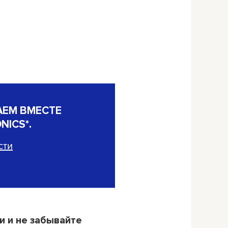
АЕМ ВМЕСТЕ
NICS*
.
сти
и и не забывайте