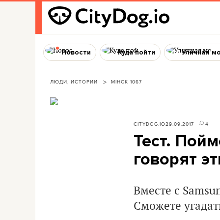
Новости
Куда пойти
Уличная м
ЛЮДИ, ИСТОРИИ
МІНСК 1067
CITYDOG.IO
29.09.2017
4
Тест. Пойм
говорят э
Вместе с Samsun
Сможете угадать