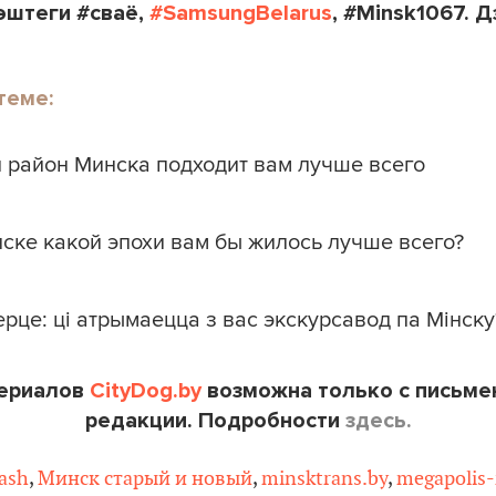
эштеги #сваё,
#SamsungBelarus
, #Minsk1067. Д
теме:
й район Минска подходит вам лучше всего
нске какой эпохи вам бы жилось лучше всего?
ерце: ці атрымаецца з вас экскурсавод па Мінску
териалов
CityDog.by
возможна только с письме
редакции. Подробности
здесь
.
ash
,
Минск старый и новый
,
minsktrans.by
,
megapolis-