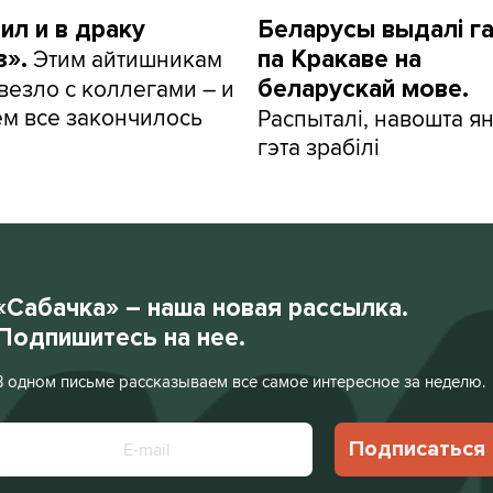
ил и в драку
Беларусы выдалі г
Этим айтишникам
з».
па Кракаве на
везло с коллегами – и
беларускай мове.
ем все закончилось
Распыталі, навошта я
гэта зрабілі
«Сабачка» – наша новая рассылка.
Подпишитесь на нее.
В одном письме рассказываем все самое интересное за неделю.
Подписаться