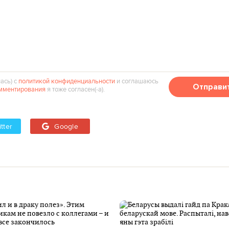
ась) с
политикой конфиденциальности
и соглашаюсь
Отправи
мментирования
я тоже согласен(‑а).
tter
Google