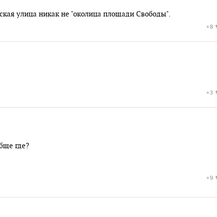
вская улица никак не "околица площади Свободы".
+8
+3
бще где?
+9