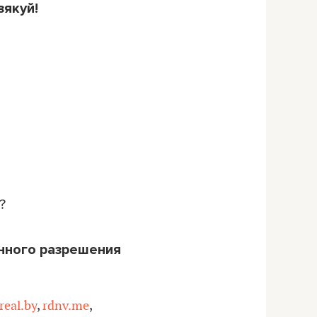
зякуй!
?
нного разрешения
real.by
,
rdnv.me
,