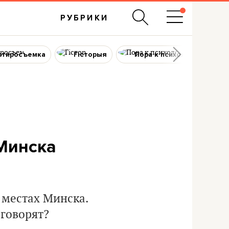
РУБРИКИ
ртиросъемка
Гісторыя
Пора к психологу
 Минска
 местах Минска.
 говорят?