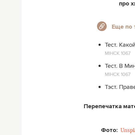
про х
Еще по 
Тест. Како
МІНСК 1067
Тест. В Ми
МІНСК 1067
Тэст. Прав
Перепечатка ма
Фото:
Unspl